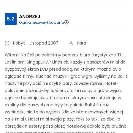
ANDRZEJ
5.2
Opinia niezweryfikowana
Pobyt - Listopad 2007
Para
Witam. Na Bali polecieliśmy poprzez biuro turystyczne TUI.
Lot liniami Singapur Air Lines ok, każdy z pasażerów miał do
dyzpozycji ekran LCD przed sobą, na którym można było
oglądać filmy, słuchać muzyki i grać w gry. Byliśmy na Bali z
naszymi przyjaciółmi czyli 2 pary, zawsze raźniej. Hotel-
położenie beznadziejne, wieczorami nie było gdzie wyjść,
ogólnie borykają się z brakiem elektryczności. Atrakcje w
okolicy dla naszych żon były to galerie Bali Art oraz
wycieczki, ale to po wyspie (dla zainteresowanych więcej
na e mial). Hotel miał swoją plażę, fakt to taki, że dbali o
porządek niestety poza plażą hotelową dokoła było brudno.