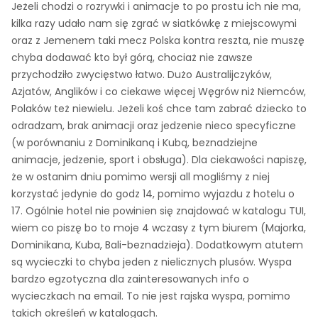
Jeżeli chodzi o rozrywki i animacje to po prostu ich nie ma,
kilka razy udało nam się zgrać w siatkówkę z miejscowymi
oraz z Jemenem taki mecz Polska kontra reszta, nie muszę
chyba dodawać kto był górą, chociaż nie zawsze
przychodziło zwycięstwo łatwo. Dużo Australijczyków,
Azjatów, Anglików i co ciekawe więcej Węgrów niż Niemców,
Polaków też niewielu. Jeżeli koś chce tam zabrać dziecko to
odradzam, brak animacji oraz jedzenie nieco specyficzne
(w porównaniu z Dominikaną i Kubą, beznadziejne
animacje, jedzenie, sport i obsługa). Dla ciekawości napiszę,
że w ostanim dniu pomimo wersji all mogliśmy z niej
korzystać jedynie do godz 14, pomimo wyjazdu z hotelu o
17. Ogólnie hotel nie powinien się znajdować w katalogu TUI,
wiem co piszę bo to moje 4 wczasy z tym biurem (Majorka,
Dominikana, Kuba, Bali-beznadzieja). Dodatkowym atutem
są wycieczki to chyba jeden z nielicznych plusów. Wyspa
bardzo egzotyczna dla zainteresowanych info o
wycieczkach na email. To nie jest rajska wyspa, pomimo
takich określeń w katalogach.