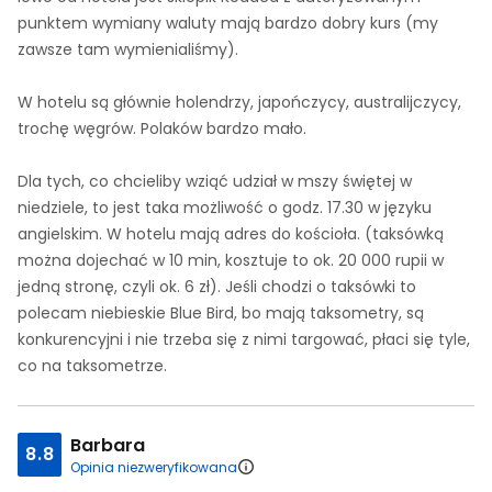
punktem wymiany waluty mają bardzo dobry kurs (my
zawsze tam wymienialiśmy).
W hotelu są głównie holendrzy, japończycy, australijczycy,
trochę węgrów. Polaków bardzo mało.
Dla tych, co chcieliby wziąć udział w mszy świętej w
niedziele, to jest taka możliwość o godz. 17.30 w języku
angielskim. W hotelu mają adres do kościoła. (taksówką
można dojechać w 10 min, kosztuje to ok. 20 000 rupii w
jedną stronę, czyli ok. 6 zł). Jeśli chodzi o taksówki to
polecam niebieskie Blue Bird, bo mają taksometry, są
konkurencyjni i nie trzeba się z nimi targować, płaci się tyle,
co na taksometrze.
Barbara
8.8
Opinia niezweryfikowana