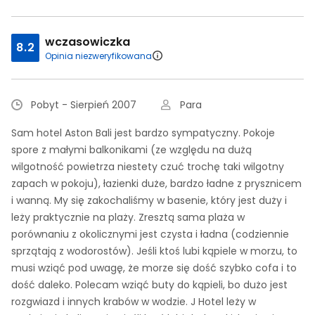
wczasowiczka
8.2
Opinia niezweryfikowana
Pobyt - Sierpień 2007
Para
Sam hotel Aston Bali jest bardzo sympatyczny. Pokoje
spore z małymi balkonikami (ze względu na dużą
wilgotność powietrza niestety czuć trochę taki wilgotny
zapach w pokoju), łazienki duże, bardzo ładne z prysznicem
i wanną. My się zakochaliśmy w basenie, który jest duży i
leży praktycznie na plaży. Zresztą sama plaża w
porównaniu z okolicznymi jest czysta i ładna (codziennie
sprzątają z wodorostów). Jeśli ktoś lubi kąpiele w morzu, to
musi wziąć pod uwagę, że morze się dość szybko cofa i to
dość daleko. Polecam wziąć buty do kąpieli, bo dużo jest
rozgwiazd i innych krabów w wodzie. J Hotel leży w