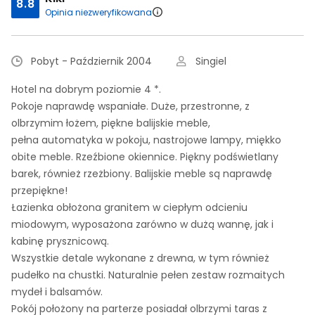
8.8
Opinia niezweryfikowana
Pobyt - Październik 2004
Singiel
Hotel na dobrym poziomie 4 *.
Pokoje naprawdę wspaniałe. Duże, przestronne, z
olbrzymim łożem, piękne balijskie meble,
pełna automatyka w pokoju, nastrojowe lampy, miękko
obite meble. Rzeźbione okiennice. Piękny podświetlany
barek, również rzeżbiony. Balijskie meble są naprawdę
przepiękne!
Łazienka obłożona granitem w ciepłym odcieniu
miodowym, wyposażona zarówno w dużą wannę, jak i
kabinę prysznicową.
Wszystkie detale wykonane z drewna, w tym również
pudełko na chustki. Naturalnie pełen zestaw rozmaitych
mydeł i balsamów.
Pokój położony na parterze posiadał olbrzymi taras z