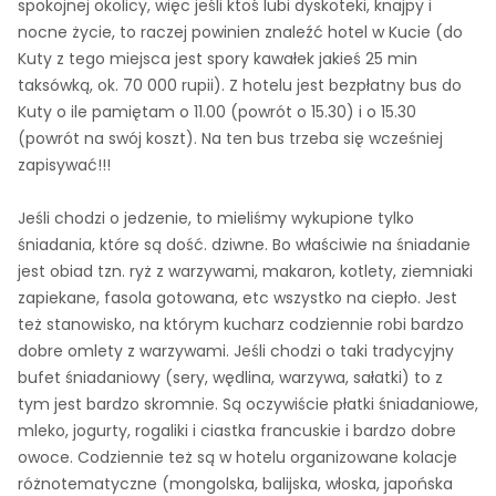
spokojnej okolicy, więc jeśli ktoś lubi dyskoteki, knajpy i
nocne życie, to raczej powinien znaleźć hotel w Kucie (do
Kuty z tego miejsca jest spory kawałek jakieś 25 min
taksówką, ok. 70 000 rupii). Z hotelu jest bezpłatny bus do
Kuty o ile pamiętam o 11.00 (powrót o 15.30) i o 15.30
(powrót na swój koszt). Na ten bus trzeba się wcześniej
zapisywać!!!
Jeśli chodzi o jedzenie, to mieliśmy wykupione tylko
śniadania, które są dość. dziwne. Bo właściwie na śniadanie
jest obiad tzn. ryż z warzywami, makaron, kotlety, ziemniaki
zapiekane, fasola gotowana, etc wszystko na ciepło. Jest
też stanowisko, na którym kucharz codziennie robi bardzo
dobre omlety z warzywami. Jeśli chodzi o taki tradycyjny
bufet śniadaniowy (sery, wędlina, warzywa, sałatki) to z
tym jest bardzo skromnie. Są oczywiście płatki śniadaniowe,
mleko, jogurty, rogaliki i ciastka francuskie i bardzo dobre
owoce. Codziennie też są w hotelu organizowane kolacje
różnotematyczne (mongolska, balijska, włoska, japońska