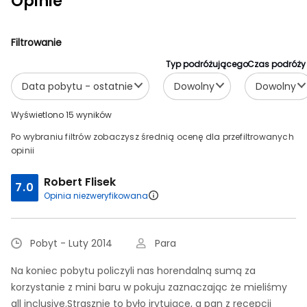
Opinie
Filtrowanie
Typ podróżującego
Czas podróży
Data pobytu - ostatnie
Dowolny
Dowolny
Wyświetlono 15 wyników
Po wybraniu filtrów zobaczysz średnią ocenę dla przefiltrowanych
opinii
Robert Flisek
7.0
Opinia niezweryfikowana
Pobyt - Luty 2014
Para
Na koniec pobytu policzyli nas horendalną sumą za
korzystanie z mini baru w pokuju zaznaczając że mieliśmy
all inclusive.Strasznie to było irytujące, a pan z recepcji