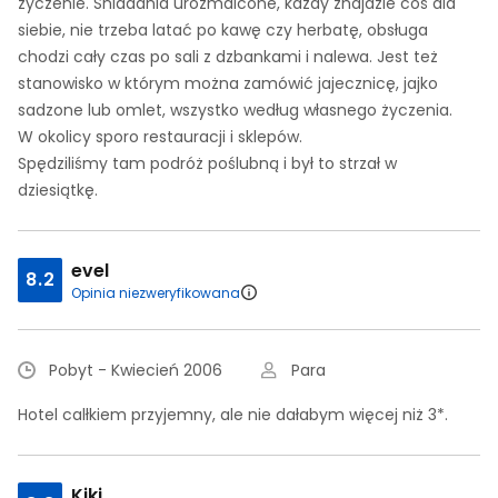
życzenie. Śniadania urozmaicone, każdy znajdzie coś dla
siebie, nie trzeba latać po kawę czy herbatę, obsługa
chodzi cały czas po sali z dzbankami i nalewa. Jest też
stanowisko w którym można zamówić jajecznicę, jajko
sadzone lub omlet, wszystko według własnego życzenia.
W okolicy sporo restauracji i sklepów.
Spędziliśmy tam podróż poślubną i był to strzał w
dziesiątkę.
evel
8.2
Opinia niezweryfikowana
Pobyt - Kwiecień 2006
Para
Hotel calłkiem przyjemny, ale nie dałabym więcej niż 3*.
Kiki