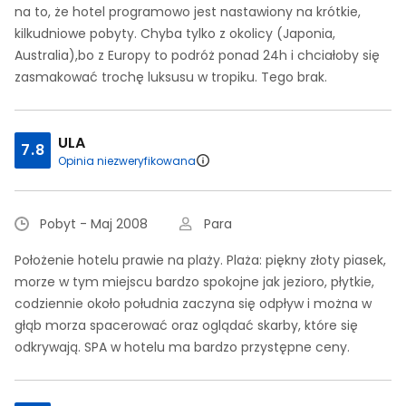
na to, że hotel programowo jest nastawiony na krótkie,
kilkudniowe pobyty. Chyba tylko z okolicy (Japonia,
Australia),bo z Europy to podróż ponad 24h i chciałoby się
zasmakować trochę luksusu w tropiku. Tego brak.
ULA
7.8
Opinia niezweryfikowana
Pobyt - Maj 2008
Para
Położenie hotelu prawie na plaży. Plaża: piękny złoty piasek,
morze w tym miejscu bardzo spokojne jak jezioro, płytkie,
codziennie około południa zaczyna się odpływ i można w
głąb morza spacerować oraz oglądać skarby, które się
odkrywają. SPA w hotelu ma bardzo przystępne ceny.