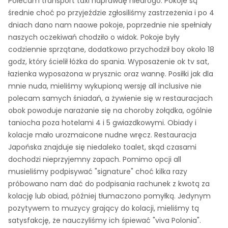
Polecam transport taxi naprawdę niedrogo. Pokoje są
średnie choć po przyjeździe zgłosiliśmy zastrzeżenia i po 4
dniach dano nam naowe pokoje, poprzednie nie spełniały
naszych oczekiwań chodziło o widok. Pokoje były
codziennie sprzątane, dodatkowo przychodził boy około 18
godz, który ścielił łóżka do spania. Wyposażenie ok tv sat,
łazienka wyposażona w prysznic oraz wannę. Posiłki jak dla
mnie nuda, mieliśmy wykupioną wersję all inclusive nie
polecam samych śniadań, a żywienie się w restauracjach
obok powoduje narażanie się na choroby żołądka, ogólnie
taniocha poza hotelami 4 i 5 gwiazdkowymi. Obiady i
kolacje mało urozmaicone nudne wręcz. Restauracja
Japońska znajduje się niedaleko toalet, skąd czasami
dochodzi nieprzyjemny zapach. Pomimo opcji all
musieliśmy podpisywać "signature" choć kilka razy
próbowano nam dać do podpisania rachunek z kwotą za
kolację lub obiad, później tłumaczono pomyłką. Jedynym
pozytywem to muzycy grający do kolacji, mieliśmy tą
satysfakcję, że nauczyliśmy ich śpiewać "viva Polonia".