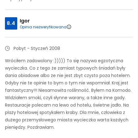
Igor
8.4
Opinia niezweryfikowana
Pobyt - Styczeń 2008
Wróciłem zadowolony :))))) To się nazywa egzotyczna
wycieczka. Co z tego że zamiast typowych śniadań były
dania obiadowe albo że nie jest zbyt czysto poza hotelem.
Gdyby nie te opinie to bym o tym nie wspomniał. Kraj jest
fantastyczny!!! Niesamowita roślinność. Byłem na Komodo.
Widziałem smoki, czyli słynne warany, a także inne gady.
Restauracje polecam na lewo od hotelu, świetne jadło. Na
plaży hotelowej spotykałem kraby. Dla mnie, człowieka z
dużego przemysłowego miasta wycieczka warta każdych
pieniędzy. Pozdrawiam.