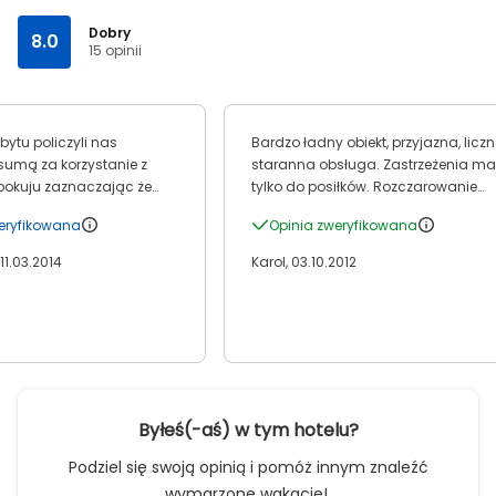
Dobry
8.0
15 opinii
bytu policzyli nas
Bardzo ładny obiekt, przyjazna, liczn
sumą za korzystanie z
staranna obsługa. Zastrzeżenia m
pokuju zaznaczając że
tylko do posiłków. Rozczarowanie
inclusive.Strasznie to było
spotyka oczekujących bogactwa i
weryfikowana
Opinia zweryfikowana
pan z recepcji przebieg
przyzwoitej jakości owoców , w tym
nami do środka autobusu
także zwykłych, lokalnych. Organiza
 11.03.2014
Karol, 03.10.2012
a lotnisko że niby się
serwowania posiłków jest
oś doliczyć z mini baru.
zadziwiająco niedobra. Wygląda n
 inclusive u nich.
to, że hotel programowo jest
nastawiony na krótkie, kilkudniowe
pobyty. Chyba tylko z okolicy (Japon
Australia),bo z Europy to podróż po
24h i chciałoby się zasmakować
Byłeś(-aś) w tym hotelu?
trochę luksusu w tropiku. Tego brak.
Podziel się swoją opinią i pomóż innym znaleźć
wymarzone wakacje!