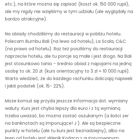
etc.), na które można się zapisać (koszt ok. 150 000 rupii),
ale my nigdy nie wzięliśmy w tym udziału (ale wyglądały na
bardzo atrakcyjne).
Na obiady chodziliśmy do restauracji w pobliżu hotelu.
Polecam Bumbu Bali (na lewo od hotelu), La Scala, C&C
(na prawo od hotelu). Raz też poszliśmy do restauracji
naprzeciw hotelu, ale tu porcje są małe i jest drogo. Na Bali
jest stosunkowo tanio - średnio obiad z napojami na jedną
osobę to ok. 20 zł. (kurs orientacyjny to 3 zł = 10 000 rupii).
Warto wiedzieć, że do każdego rachunku doliczają napiwek
i jakiś podatek (ok. 15- 22%).
Może komuś się przyda jeszcze informacja dot. wymiany
waluty. Kurs jest chyba lepszy dla euro i z tą wymianą
trzeba uważać, bo można zostać oszukanym (a ilości zer
na banknotach są imponujące! J ). Ale są bezpieczne
punkty w hotelu (ale tu kurs jest beznadziejny), albo na
lewo od hotelu jest sklepik Kodaca z autoryzowanym