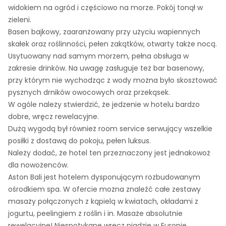
widokiem na ogród i częściowo na morze. Pokój tonął w
zieleni.
Basen bajkowy, zaaranżowany przy użyciu wapiennych
skałek oraz roślinności, pełen zakątków, otwarty także nocą.
Usytuowany nad samym morzem, pełna obsługa w
zakresie drinków. Na uwagę zasługuje też bar basenowy,
przy którym nie wychodząc z wody można było skosztować
pysznych drników owocowych oraz przekąsek.
W ogóle należy stwierdzić, że jedzenie w hotelu bardzo
dobre, wręcz rewelacyjne.
Dużą wygodą był również room service serwujący wszelkie
posiłki z dostawą do pokoju, pełen luksus.
Należy dodać, że hotel ten przeznaczony jest jednakowoż
dla nowożenców.
Aston Bali jest hotelem dysponującym rozbudowanym
ośrodkiem spa. W ofercie można znaleźć całe zestawy
masaży połączonych z kąpielą w kwiatach, okładami z
jogurtu, peelingiem z roślin i in. Masaże absolutnie
rewelacyjne! Niespotykane wręcz nigdzie w Europie.