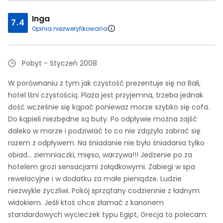
Inga
7.4
Opinia niezweryfikowana
Pobyt - Styczeń 2008
W porównaniu z tym jak czystość prezentuje się na Bali,
hotel lśni czystością. Plaża jest przyjemna, trzeba jednak
dość wcześnie się kąpać ponieważ morze szybko się cofa.
Do kąpieli niezbędne są buty. Po odpływie można zajść
daleko w morze i podziwiać to co nie zdążyło zabrać się
razem z odpływem. Na śniadanie nie było śniadania tylko
obiad... ziemniaczki, mięso, warzywa!!! Jedzenie po za
hotelem grozi sensacjami żołądkowymi. Zabiegi w spa
rewelacyjne i w dodatku za małe pieniądze. Ludzie
niezwykle życzliwi. Pokój sprzątany codziennie z ładnym
widokiem. Jeśli ktoś chce złamać z kanonem
standardowych wycieczek typu Egipt, Grecja to polecam.