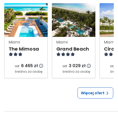
Miami
Miami
Miami
The Mimosa
Grand Beach
Circa
6 465
zł
3 029
zł
od
od
od
średnio za osobę
średnio za osobę
śred
Więcej ofert