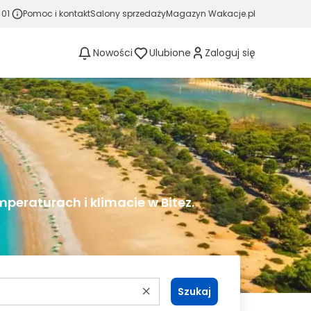
 01
Pomoc i kontakt
Salony sprzedaży
Magazyn Wakacje.pl
Nowości
Ulubione
Zaloguj się
peraturach i klimacie w Bitez.
Szukaj