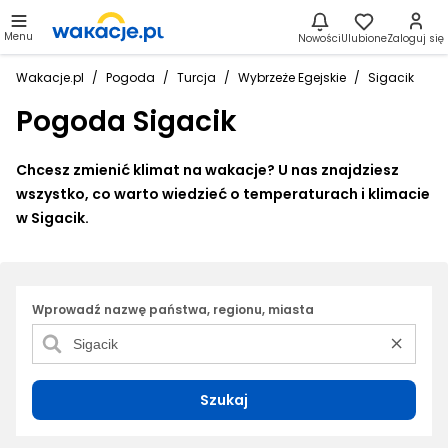
Menu
Nowości
Ulubione
Zaloguj się
Wakacje.pl
Pogoda
Turcja
Wybrzeże Egejskie
Sigacik
Pogoda Sigacik
Chcesz zmienić klimat na wakacje? U nas znajdziesz
wszystko, co warto wiedzieć o temperaturach i klimacie
w Sigacik.
Wprowadź nazwę państwa, regionu, miasta
Szukaj