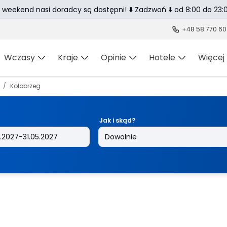
 weekend nasi doradcy są dostępni! ⬇️ Zadzwoń ⬇️ od 8:00 do 23:0
+48 58 770 60
Wczasy
Kraje
Opinie
Hotele
Więcej
Kołobrzeg
Jak i skąd?