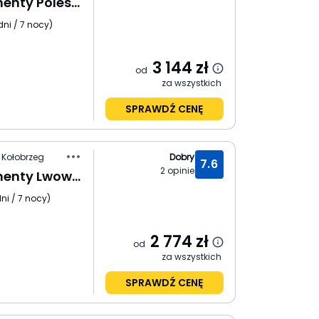
OnHoliday Apartamenty Poleska
dni / 7 nocy
)
3 144
zł
od
za wszystkich
SPRAWDŹ CENĘ
 Kołobrzeg
Dobry
7.6
2
opinie
OnHoliday Apartamenty Lwowska 11
ni / 7 nocy
)
2 774
zł
od
za wszystkich
SPRAWDŹ CENĘ