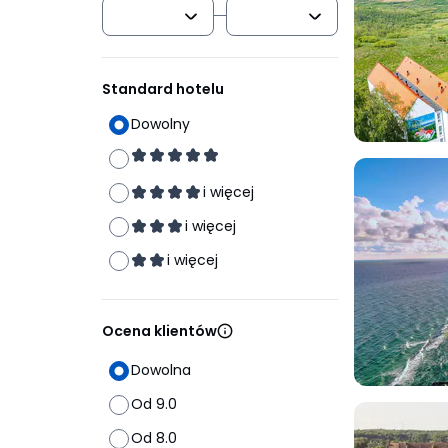
Standard hotelu
Dowolny
i więcej
i więcej
i więcej
Ocena klientów
Dowolna
Od 9.0
Od 8.0