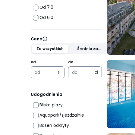
Od 7.0
Od 6.0
Cena
Za wszystkich
Średnia za
osobę
od
do
zł
zł
zł
zł
Udogodnienia
Blisko plaży
Aquapark/zjeżdżalnie
Basen odkryty