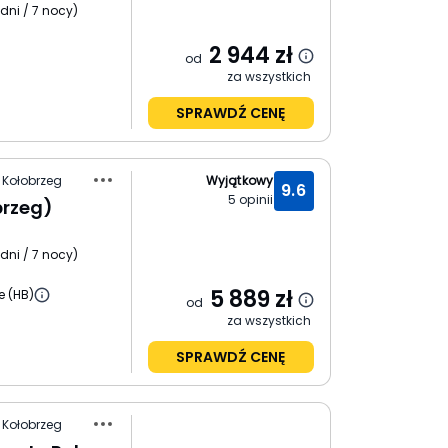
 dni / 7 nocy
)
2 944
zł
od
za wszystkich
SPRAWDŹ CENĘ
 Kołobrzeg
Wyjątkowy
9.6
5
opinii
brzeg)
 dni / 7 nocy
)
5 889
zł
e (HB)
od
za wszystkich
SPRAWDŹ CENĘ
 Kołobrzeg