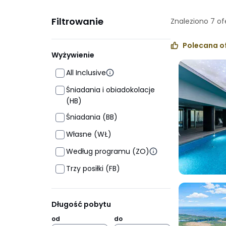
Filtrowanie
Znaleziono
7
of
Polecana o
Wyżywienie
All Inclusive
Śniadania i obiadokolacje
(HB)
Śniadania (BB)
Własne (WŁ)
Według programu (ZO)
Trzy posiłki (FB)
Długość pobytu
od
do