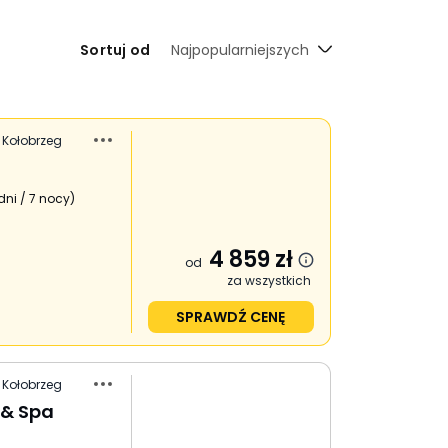
Sortuj od
Najpopularniejszych
 Kołobrzeg
dni / 7 nocy
)
4 859
zł
od
za wszystkich
SPRAWDŹ CENĘ
 Kołobrzeg
 & Spa