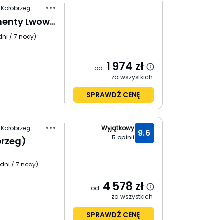
 Kołobrzeg
OnHoliday Apartamenty Lwowska 12
dni / 7 nocy
)
1 974
zł
od
za wszystkich
SPRAWDŹ CENĘ
 Kołobrzeg
Wyjątkowy
9.6
5
opinii
brzeg)
 dni / 7 nocy
)
4 578
zł
od
za wszystkich
SPRAWDŹ CENĘ