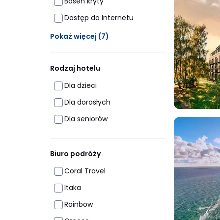
Basen kryty
Dostęp do Internetu
Ukrytych opcji: 7
Pokaż więcej
(7)
Rodzaj hotelu
Dla dzieci
Dla dorosłych
Dla seniorów
Biuro podróży
Coral Travel
Itaka
Rainbow