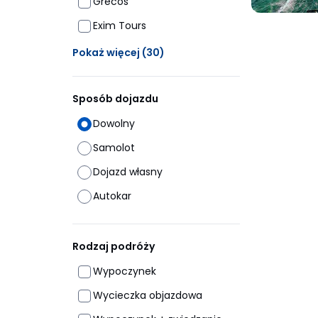
Grecos
Exim Tours
Ukrytych opcji: 30
Pokaż więcej
(30)
Sposób dojazdu
Dowolny
Samolot
Dojazd własny
Autokar
Rodzaj podróży
Wypoczynek
Wycieczka objazdowa