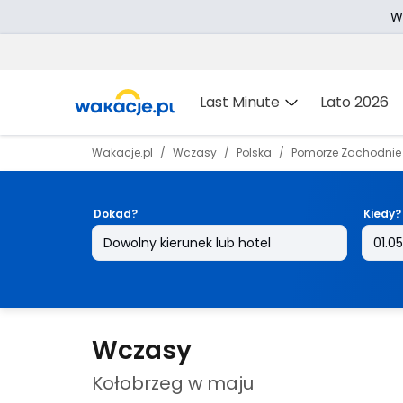
W
Last Minute
Lato 2026
Wakacje.pl
Wczasy
Polska
Pomorze Zachodnie
Dokąd?
Kiedy?
Wczasy
Kołobrzeg w maju