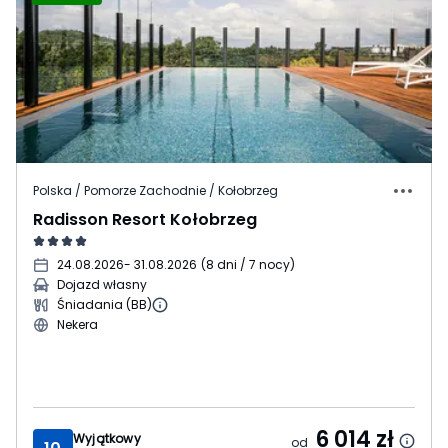
Polska / Pomorze Zachodnie / Kołobrzeg
Radisson Resort Kołobrzeg
24.08.2026
- 31.08.2026
(
8 dni / 7 nocy
)
Dojazd własny
Śniadania (BB)
Nekera
6 014
zł
Wyjątkowy
od