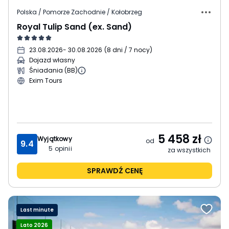
Polska / Pomorze Zachodnie / Kołobrzeg
Royal Tulip Sand (ex. Sand)
23.08.2026
- 30.08.2026
(
8 dni / 7 nocy
)
Dojazd własny
Śniadania (BB)
Exim Tours
5 458
zł
Wyjątkowy
od
9.4
5
opinii
za wszystkich
SPRAWDŹ CENĘ
Last minute
Lato 2026