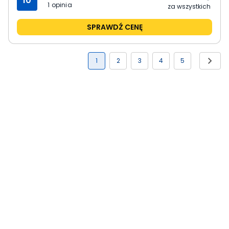
10
1
opinia
za wszystkich
SPRAWDŹ CENĘ
1
2
3
4
5