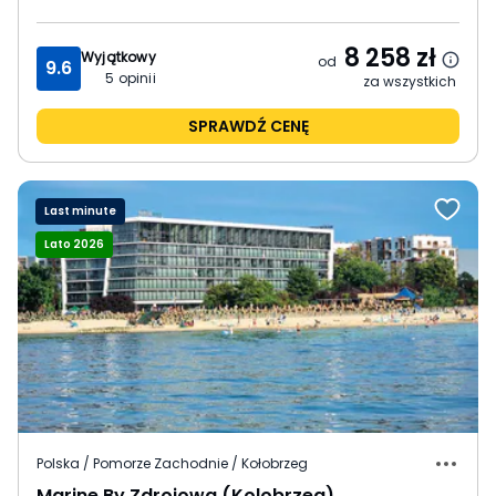
8 258
zł
Wyjątkowy
od
9.6
5
opinii
za wszystkich
SPRAWDŹ CENĘ
Last minute
Lato 2026
Polska / Pomorze Zachodnie / Kołobrzeg
Marine By Zdrojowa (Kolobrzeg)