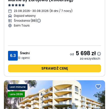
23.08.2026
- 30.08.2026
(
8 dni / 7 nocy
)
Dojazd własny
Śniadania (BB)
Exim Tours
5 698
zł
Średni
od
6.3
13
opinii
za wszystkich
SPRAWDŹ CENĘ
Last minute
Lato 2026