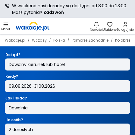
W weekend nasi doradcy są dostępni od 8:00 do 23:00.
Masz pytania?
Zadzwoń
Menu
Nowości
Ulubione
Zaloguj się
Wakacje.pl
Wczasy
Polska
Pomorze Zachodnie
Kołobrzeg
Dokąd?
Kiedy?
Jak i skąd?
Ile osób?