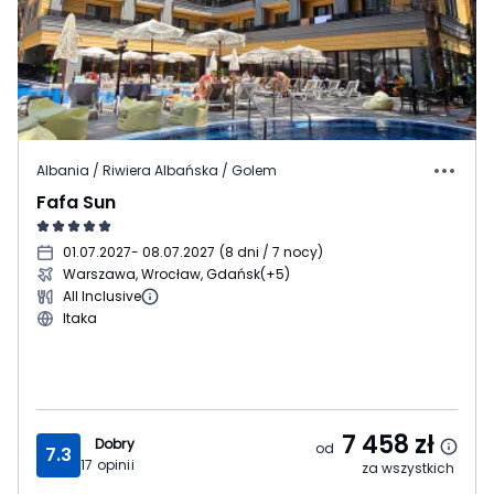
Albania / Riwiera Albańska / Golem
Fafa Sun
01.07.2027
- 08.07.2027
(
8 dni / 7 nocy
)
Warszawa, Wrocław, Gdańsk
(+5)
All Inclusive
Itaka
7 458
zł
Dobry
od
7.3
17
opinii
za wszystkich