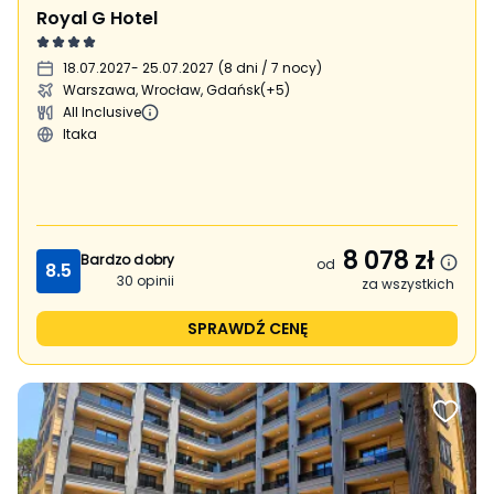
Royal G Hotel
18.07.2027
- 25.07.2027
(
8 dni / 7 nocy
)
Warszawa, Wrocław, Gdańsk
(+5)
All Inclusive
Itaka
8 078
zł
Bardzo dobry
od
8.5
30
opinii
za wszystkich
SPRAWDŹ CENĘ