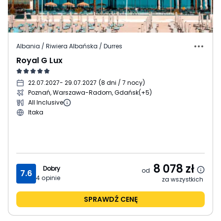
Albania / Riwiera Albańska / Durres
Royal G Lux
22.07.2027
- 29.07.2027
(
8 dni / 7 nocy
)
Poznań, Warszawa-Radom, Gdańsk
(+5)
All Inclusive
Itaka
8 078
zł
Dobry
od
7.6
4
opinie
za wszystkich
SPRAWDŹ CENĘ