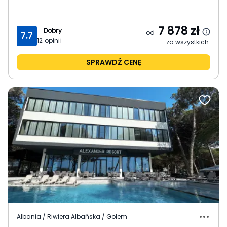
7 878
zł
Dobry
od
7.7
12
opinii
za wszystkich
SPRAWDŹ CENĘ
Albania / Riwiera Albańska / Golem