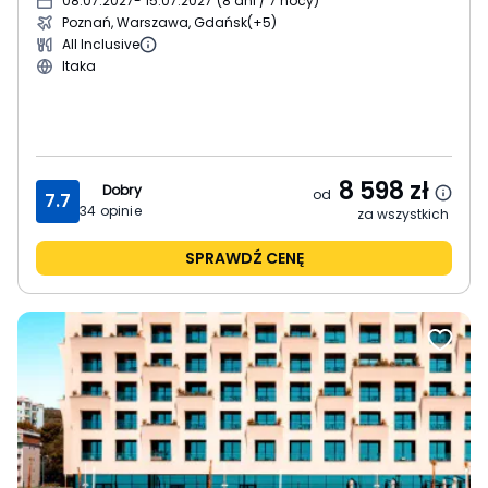
08.07.2027
- 15.07.2027
(
8 dni / 7 nocy
)
Poznań, Warszawa, Gdańsk
(+5)
All Inclusive
Itaka
8 598
zł
Dobry
od
7.7
34
opinie
za wszystkich
SPRAWDŹ CENĘ