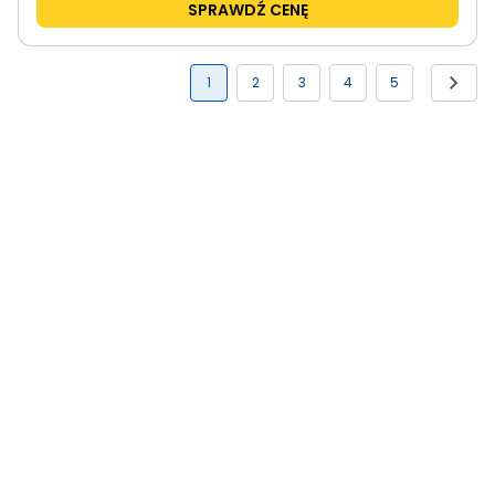
SPRAWDŹ CENĘ
1
2
3
4
5