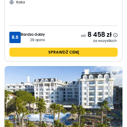
Itaka
8 458
zł
Bardzo dobry
od
8.6
29
opinii
za wszystkich
SPRAWDŹ CENĘ