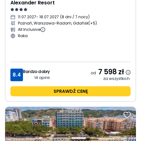
Alexander Resort
11.07.2027
- 18.07.2027
(
8 dni / 7 nocy
)
Poznań, Warszawa-Radom, Gdańsk
(+5)
All Inclusive
Itaka
7 598
zł
Bardzo dobry
od
8.4
14
opinii
za wszystkich
SPRAWDŹ CENĘ