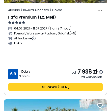
Albania / Riwiera Albańska / Golem
Fafa Premium (Ex. Meli)
04.07.2027
- 11.07.2027
(
8 dni / 7 nocy
)
Poznań, Warszawa-Radom, Gdańsk
(+5)
All Inclusive
Itaka
7 938
zł
Dobry
od
6.9
71
opinii
za wszystkich
SPRAWDŹ CENĘ