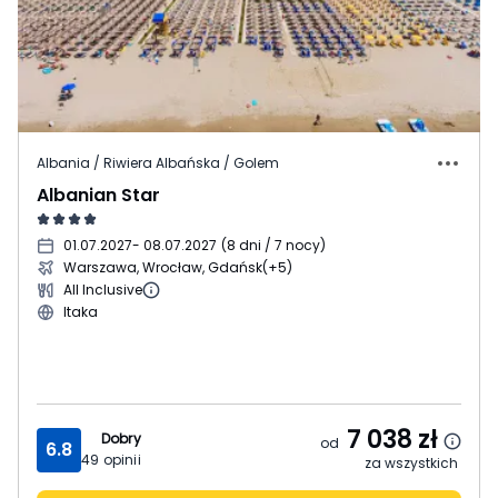
Albania / Riwiera Albańska / Golem
Albanian Star
01.07.2027
- 08.07.2027
(
8 dni / 7 nocy
)
Warszawa, Wrocław, Gdańsk
(+5)
All Inclusive
Itaka
7 038
zł
Dobry
od
6.8
49
opinii
za wszystkich