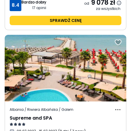
9 078
zł
Bardzo dobry
od
8.4
17
opinii
za wszystkich
SPRAWDŹ CENĘ
Albania / Riwiera Albańska / Golem
Supreme and SPA