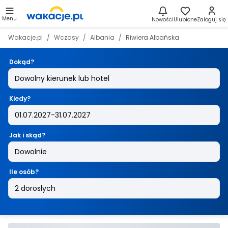
Menu
Nowości
Ulubione
Zaloguj się
Wakacje.pl
Wczasy
Albania
Riwiera Albańska
Dokąd?
Kiedy?
Jak i skąd?
Ile osób?