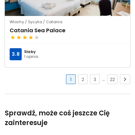
Włochy / Sycylia / Catania
Catania Sea Palace
Słaby
3.8
1 opinia
...
1
2
3
22
Sprawdź, może coś jeszcze Cię
zainteresuje