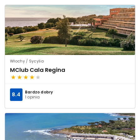
Włochy / Sycylia
MClub Cala Regina
Bardzo dobry
8.4
1 opinia