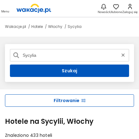
Menu
Nowości
Ulubione
Zaloguj się
Wakacje.pl
Hotele
Włochy
Sycylia
Szukaj
Filtrowanie
Hotele na Sycylii, Włochy
Znaleziono 433 hoteli