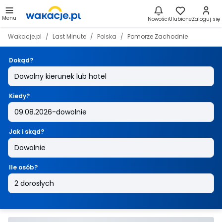
Menu
Nowości
Ulubione
Zaloguj się
Wakacje.pl
Last Minute
Polska
Pomorze Zachodnie
Dokąd?
Kiedy?
Jak i skąd?
Ile osób?