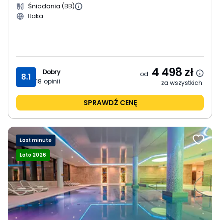
Śniadania (BB)
Itaka
4 498
zł
Dobry
od
8.1
18
opinii
za wszystkich
SPRAWDŹ CENĘ
Last minute
Lato 2026