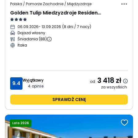
Polska / Pomorze Zachodnie / Międzyzdroje
Golden Tulip Miedzyzdroje Residence
06.09.2026
- 13.09.2026
(
8 dni / 7 nocy
)
Dojazd własny
Śniadania (BB)
Itaka
3 418
zł
Wyjątkowy
od
9.4
4
opinie
za wszystkich
SPRAWDŹ CENĘ
Lato 2026