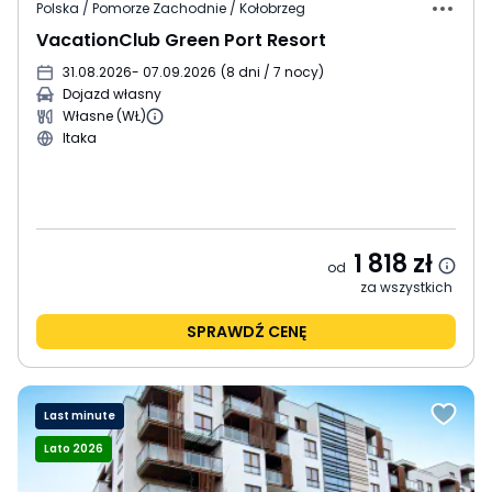
Polska / Pomorze Zachodnie / Kołobrzeg
VacationClub Green Port Resort
31.08.2026
- 07.09.2026
(
8 dni / 7 nocy
)
Dojazd własny
Własne (WŁ)
Itaka
1 818
zł
od
za wszystkich
SPRAWDŹ CENĘ
Last minute
Lato 2026