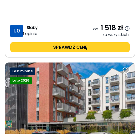
1 518
zł
Słaby
od
1.0
1
opinia
za wszystkich
SPRAWDŹ CENĘ
Last minute
Lato 2026