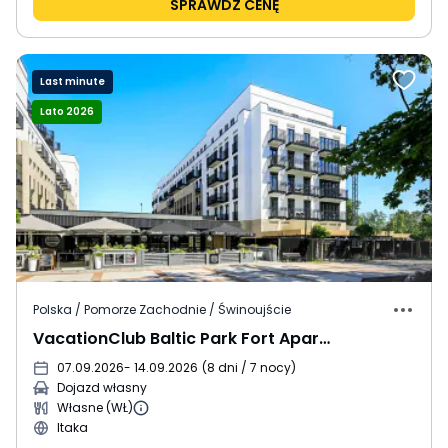
SPRAWDŹ CENĘ
Last minute
Lato 2026
Polska / Pomorze Zachodnie / Świnoujście
VacationClub Baltic Park Fort Apartments
07.09.2026
- 14.09.2026
(
8 dni / 7 nocy
)
Dojazd własny
Własne (WŁ)
Itaka