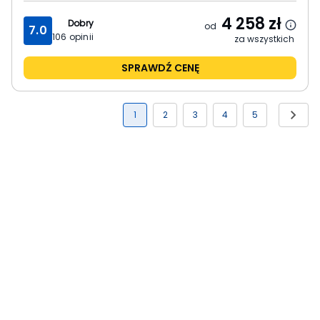
4 258
zł
Dobry
od
7.0
106
opinii
za wszystkich
SPRAWDŹ CENĘ
1
2
3
4
5