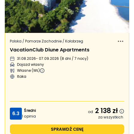
Polska / Pomorze Zachodnie / Kołobrzeg
VacationClub Diune Apartments
31.08.2026
- 07.09.2026
(
8 dni / 7 nocy
)
Dojazd własny
Własne (WŁ)
Itaka
2 138
zł
Średni
od
6.3
1
opinia
za wszystkich
SPRAWDŹ CENĘ