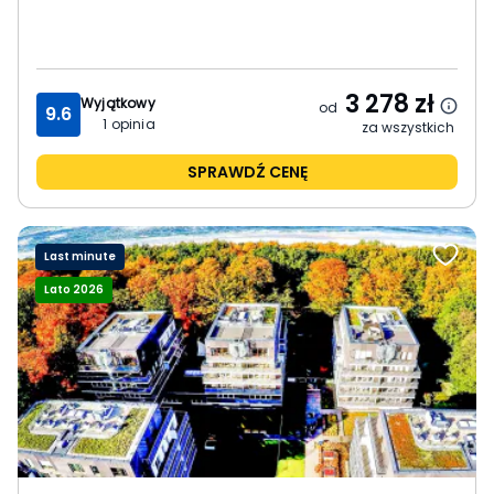
3 278
zł
Wyjątkowy
od
9.6
1
opinia
za wszystkich
SPRAWDŹ CENĘ
Last minute
Lato 2026