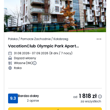
Polska / Pomorze Zachodnie / Kołobrzeg
VacationClub Olympic Park Apartments
31.08.2026
- 07.09.2026
(
8 dni / 7 nocy
)
Dojazd własny
Własne (WŁ)
Itaka
1 818
zł
Bardzo dobry
od
9.3
2
opinie
za wszystkich