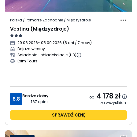
Polska / Pomorze Zachodnie / Międzyzdroje
Vestina (Międzyzdroje)
29.08.2026
- 05.09.2026
(
8 dni / 7 nocy
)
Dojazd własny
Śniadania i obiadokolacje (HB)
Exim Tours
4 178
zł
Bardzo dobry
od
8.8
187
opinii
za wszystkich
SPRAWDŹ CENĘ