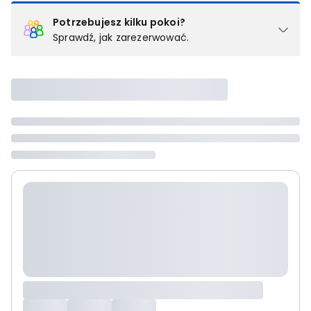
Potrzebujesz kilku pokoi?
Sprawdź, jak zarezerwować.
Podział na pokoje
Powyżej wybierasz liczbę osób, które będą zakwaterowane w 1
pokoju (lub apartamencie, willi itd.). Wybierz jedną z ofert z listy
i zarezerwuj ją. Zrób oddzielne rezerwacje dla każdego
kolejnego pokoju lub
skontaktuj się z nami,
by złożyć
zamówienie u naszego doradcy.
Maksymalna liczba uczestników
Jeśli nie możesz dodać kolejnych osób, osiągnąłeś(-aś)
maksymalny limit dla 1 pokoju.