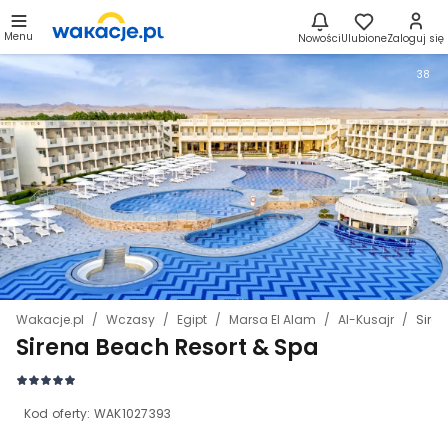
Menu
Nowości
Ulubione
Zaloguj się
38
Wakacje.pl
Wczasy
Egipt
Marsa El Alam
Al-Kusajr
Sire
Sirena Beach Resort & Spa
Kod oferty:
WAK1027393