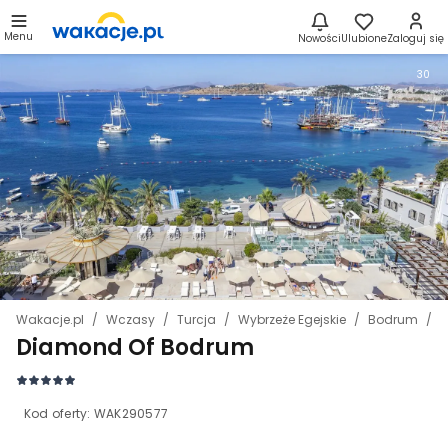
Menu
Nowości
Ulubione
Zaloguj się
30
Wakacje.pl
Wczasy
Turcja
Wybrzeże Egejskie
Bodrum
D
Diamond Of Bodrum
Kod oferty:
WAK290577