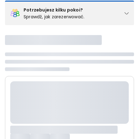
Potrzebujesz kilku pokoi?
Sprawdź, jak zarezerwować.
Podział na pokoje
Powyżej wybierasz liczbę osób, które będą zakwaterowane w 1
pokoju (lub apartamencie, willi itd.). Wybierz jedną z ofert z listy
i zarezerwuj ją. Zrób oddzielne rezerwacje dla każdego
kolejnego pokoju lub
skontaktuj się z nami,
by złożyć
zamówienie u naszego doradcy.
Maksymalna liczba uczestników
Jeśli nie możesz dodać kolejnych osób, osiągnąłeś(-aś)
maksymalny limit dla 1 pokoju.