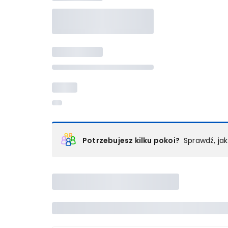
Potrzebujesz kilku pokoi?
Sprawdź, ja
Podział na pokoje
Powyżej wybierasz liczbę osób, które będą zakwaterowan
Wybierz jedną z ofert z listy i zarezerwuj ją. Zrób odd
lub
skontaktuj się z nami,
by złożyć zamówienie u nas
Maksymalna liczba uczestników
Jeśli nie możesz dodać kolejnych osób, osiągnąłeś(-a