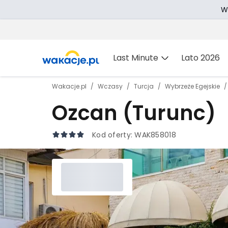
W
Last Minute
Lato 2026
Wakacje.pl
Wczasy
Turcja
Wybrzeże Egejskie
Ozcan (Turunc)
Kod oferty:
WAK858018