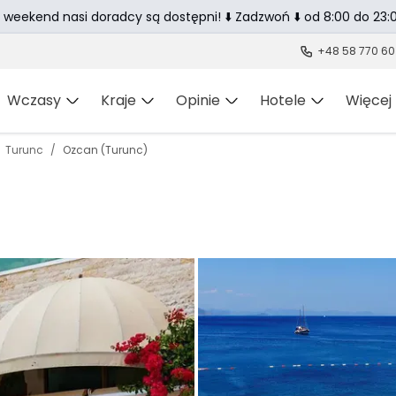
 weekend nasi doradcy są dostępni! ⬇️ Zadzwoń ⬇️ od 8:00 do 23:0
+48 58 770 60
Wczasy
Kraje
Opinie
Hotele
Więcej
Turunc
Ozcan (Turunc)