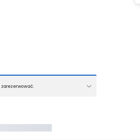
k zarezerwować.
e w 1 pokoju (lub apartamencie, willi itd.).
zielne rezerwacje dla każdego kolejnego pokoju
zego doradcy.
ś) maksymalny limit dla 1 pokoju.