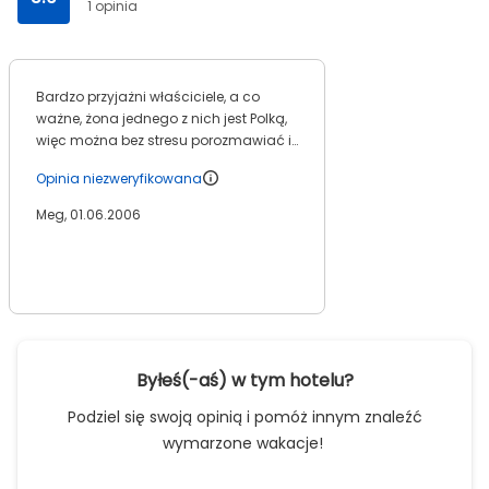
1 opinia
Bardzo przyjażni właściciele, a co
ważne, żona jednego z nich jest Polką,
więc można bez stresu porozmawiać i
się wszystkiego dowiedzieć
Opinia niezweryfikowana
Meg, 01.06.2006
Byłeś(-aś) w tym hotelu?
Podziel się swoją opinią i pomóż innym znaleźć
wymarzone wakacje!