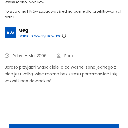
Wyświetlono 1 wyników
Po wybraniu filtrów zobaczysz średnią ocenę dla przefiltrowanych
opinii
Meg
8.6
Opinia niezweryfikowana
Pobyt - Maj 2006
Para
Bardzo przyjażni właściciele, a co ważne, żona jednego z
nich jest Polką, więc można bez stresu porozmawiać i się
wszystkiego dowiedzieć