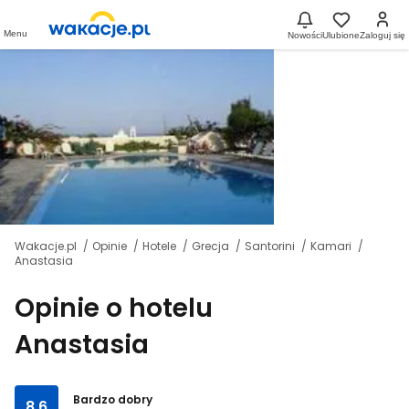
Menu
Nowości
Ulubione
Zaloguj się
Wakacje.pl
Opinie
Hotele
Grecja
Santorini
Kamari
Anastasia
Opinie o hotelu
Anastasia
Bardzo dobry
8.6