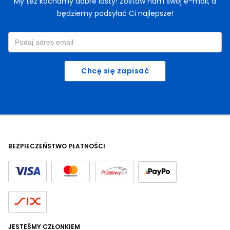
My też kochamy dobre lasty! Zostaw nam swój e-mail, a
będziemy podsyłać Ci najlepsze!
Chcę się zapisać
BEZPIECZEŃSTWO PŁATNOŚCI
JESTEŚMY CZŁONKIEM