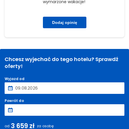
wymarzone wakacje!
Dodaj opinię
Chcesz wyjechać do tego hotelu? Sprawdź
oferty!
Wyjazd od
Powrót do
3 659 zł
od
za osobę