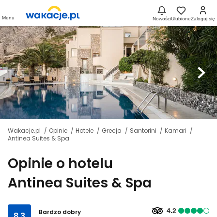
Menu
Nowości
Ulubione
Zaloguj się
Wakacje.pl
Opinie
Hotele
Grecja
Santorini
Kamari
Antinea Suites & Spa
Opinie o hotelu
Antinea Suites & Spa
4.2
Bardzo dobry
8.3