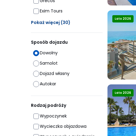
Grecos
Exim Tours
Lato 2026
Ukrytych opcji: 30
Pokaż więcej
(30)
Sposób dojazdu
Dowolny
Samolot
Dojazd własny
Autokar
Lato 2026
Rodzaj podróży
Wypoczynek
Wycieczka objazdowa