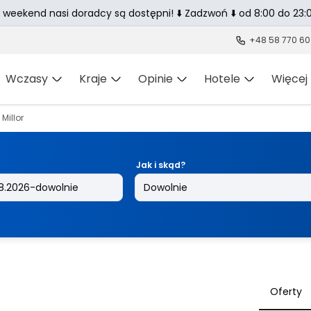
 weekend nasi doradcy są dostępni! ⬇️ Zadzwoń ⬇️ od 8:00 do 23:0
+48 58 770 60
Wczasy
Kraje
Opinie
Hotele
Więcej
Millor
Jak i skąd?
Oferty