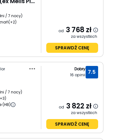
Senator Cala Millor (ex Melis Playa)
dni / 7 nocy
)
oznań
(+2)
3 768
zł
od
za wszystkich
SPRAWDŹ CENĘ
lor
Dobry
7.5
16
opinii
ni / 7 nocy
)
+3)
3 822
zł
e (HB)
od
za wszystkich
SPRAWDŹ CENĘ