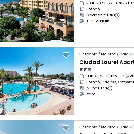
20.10.2026
- 27.10.2026
(
8 
Poznań
Śniadania (BB)
TOP Touristik
Hiszpania / Majorka / Cala Mil
Ciudad Laurel Apar
11.10.2026
- 18.10.2026
(
8 dn
Poznań, Gdańsk, Katowic
All Inclusive
Itaka
Hiszpania / Majorka / Cala Mil