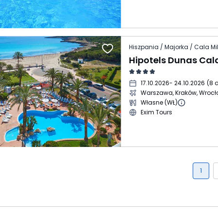
Hiszpania / Majorka / Cala Mil
Hipotels Dunas Cala
17.10.2026
- 24.10.2026
(
8 d
Warszawa, Kraków, Wroc
Własne (WŁ)
Exim Tours
1