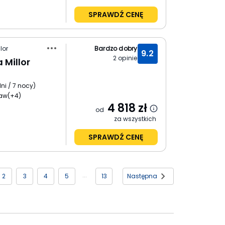
SPRAWDŹ CENĘ
lor
Bardzo dobry
9.2
2
opinie
 Millor
ni / 7 nocy
)
ław
(+4)
4 818
zł
od
za wszystkich
SPRAWDŹ CENĘ
2
3
4
5
13
Następna