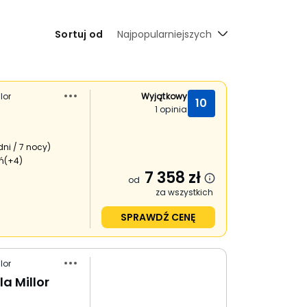
Sortuj od
Najpopularniejszych
lor
Wyjątkowy
10
1
opinia
dni / 7 nocy
)
ń
(+4)
7 358
zł
od
za wszystkich
SPRAWDŹ CENĘ
lor
a Millor