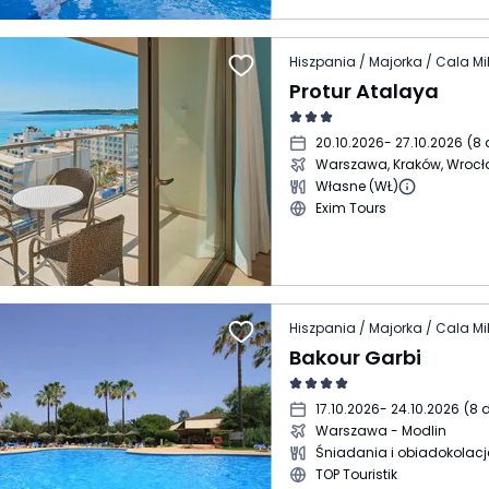
Hiszpania / Majorka / Cala Mil
Protur Atalaya
20.10.2026
- 27.10.2026
(
8 
Warszawa, Kraków, Wroc
Własne (WŁ)
Exim Tours
Hiszpania / Majorka / Cala Mil
Bakour Garbi
17.10.2026
- 24.10.2026
(
8 d
Warszawa - Modlin
Śniadania i obiadokolacj
TOP Touristik