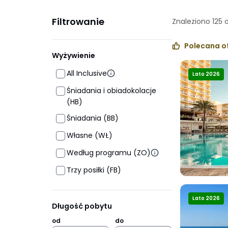
Filtrowanie
Znaleziono
125
Polecana o
Wyżywienie
All Inclusive
Lato 2026
Śniadania i obiadokolacje
(HB)
Śniadania (BB)
Własne (WŁ)
Według programu (ZO)
Trzy posiłki (FB)
Lato 2026
Długość pobytu
od
do