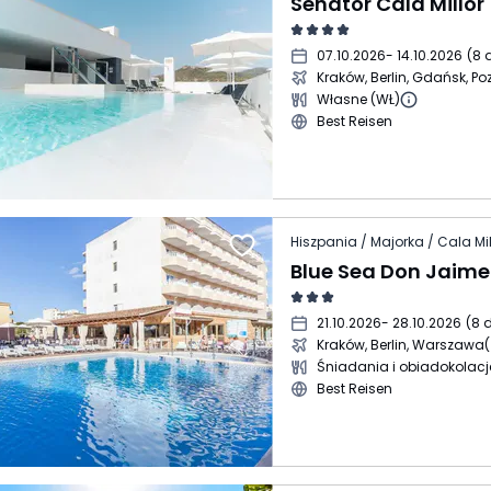
07.10.2026
- 14.10.2026
(
8 
Kraków, Berlin, Gdańsk, P
Własne (WŁ)
Best Reisen
Hiszpania / Majorka / Cala Mil
Blue Sea Don Jaime
21.10.2026
- 28.10.2026
(
8 d
Kraków, Berlin, Warszawa
(
Śniadania i obiadokolacj
Best Reisen