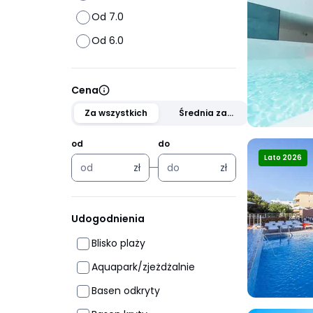
Od 7.0
Od 6.0
Cena
Za wszystkich
Średnia za
osobę
od
do
Lato 2026
zł
zł
zł
zł
Udogodnienia
Blisko plaży
Aquapark/zjeżdżalnie
Basen odkryty