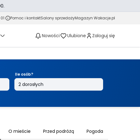
0.
 01
Pomoc i kontakt
Salony sprzedaży
Magazyn Wakacje.pl
Nowości
Ulubione
Zaloguj się
Ile osób?
O mieście
Przed podróżą
Pogoda