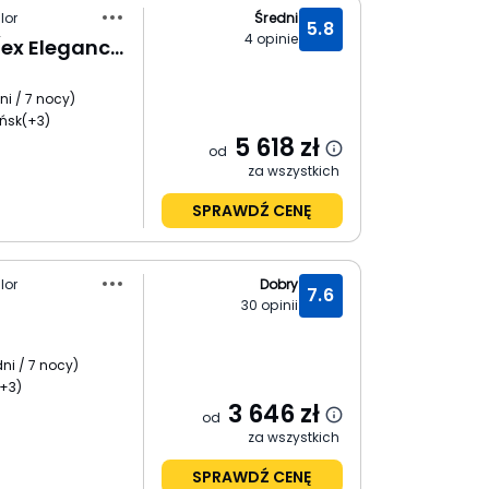
lor
Średni
5.8
4
opinie
Ilusion Vista Blava (ex Elegance Vista Blava)
ni / 7 nocy
)
ńsk
(+3)
5 618
zł
od
za wszystkich
SPRAWDŹ CENĘ
lor
Dobry
7.6
30
opinii
dni / 7 nocy
)
+3)
3 646
zł
od
za wszystkich
SPRAWDŹ CENĘ