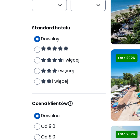
Standard hotelu
Dowolny
Lato 2026
i więcej
i więcej
i więcej
Ocena klientów
Dowolna
Od 9.0
Lato 2026
Od 8.0