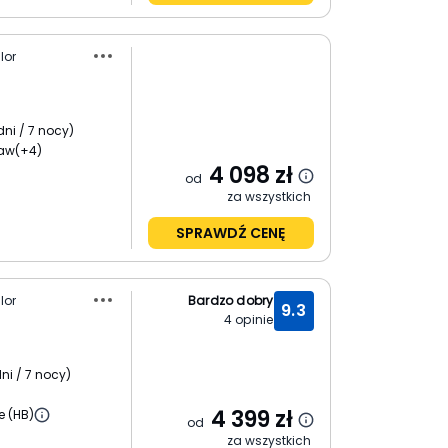
lor
dni / 7 nocy
)
ław
(+4)
4 098
zł
od
za wszystkich
SPRAWDŹ CENĘ
lor
Bardzo dobry
9.3
4
opinie
ni / 7 nocy
)
4 399
zł
e (HB)
od
za wszystkich