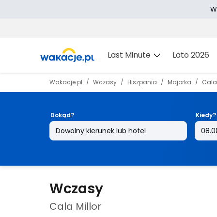
W
Last Minute
Lato 2026
Wakacje.pl
Wczasy
Hiszpania
Majorka
Cala 
Dokąd?
Kiedy?
Wczasy
Cala Millor