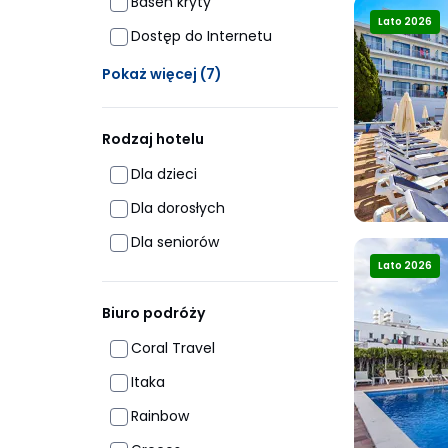
Basen kryty
Lato 2026
Dostęp do Internetu
Ukrytych opcji: 7
Pokaż więcej
(7)
Rodzaj hotelu
Dla dzieci
Dla dorosłych
Dla seniorów
Lato 2026
Biuro podróży
Coral Travel
Itaka
Rainbow