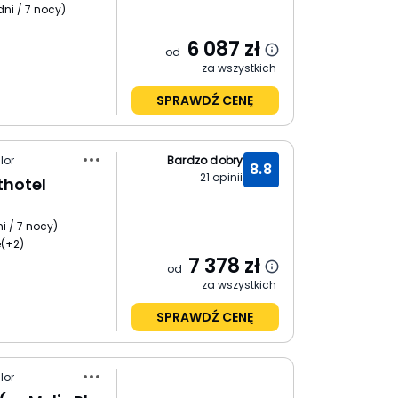
dni / 7 nocy
)
6 087
zł
od
za wszystkich
SPRAWDŹ CENĘ
lor
Bardzo dobry
8.8
21
opinii
thotel
i / 7 nocy
)
e
(+2)
7 378
zł
od
za wszystkich
SPRAWDŹ CENĘ
lor