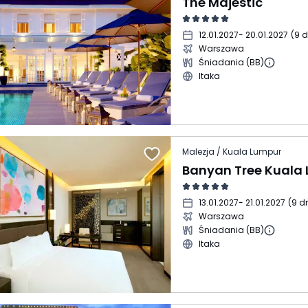
The Majestic
12.01.2027
- 20.01.2027
(
9 d
Warszawa
Śniadania (BB)
Itaka
Malezja / Kuala Lumpur
Banyan Tree Kuala
13.01.2027
- 21.01.2027
(
9 dn
Warszawa
Śniadania (BB)
Itaka