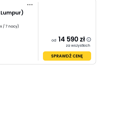
a Lumpur)
i / 7 nocy
)
14 590
zł
od
za wszystkich
SPRAWDŹ CENĘ