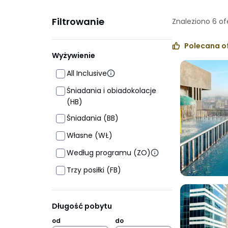
Filtrowanie
Znaleziono
6
of
Polecana o
Wyżywienie
All Inclusive
Śniadania i obiadokolacje
(HB)
Śniadania (BB)
Własne (WŁ)
Według programu (ZO)
Trzy posiłki (FB)
Długość pobytu
od
do