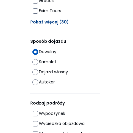
Grecos
Exim Tours
Ukrytych opcji: 30
Pokaż więcej
(30)
Sposób dojazdu
Dowolny
Samolot
Dojazd własny
Autokar
Rodzaj podróży
Wypoczynek
Wycieczka objazdowa