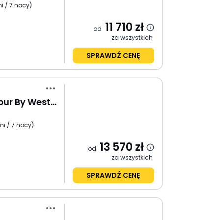
i / 7 nocy
)
11 710
zł
od
za wszystkich
SPRAWDŹ CENĘ
Element Kuala Lumpur By Westin
ni / 7 nocy
)
13 570
zł
od
za wszystkich
SPRAWDŹ CENĘ