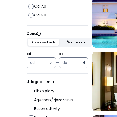
Od 7.0
Od 6.0
Cena
Za wszystkich
Średnia za
osobę
od
do
zł
zł
zł
zł
Udogodnienia
Blisko plaży
Aquapark/zjeżdżalnie
Basen odkryty