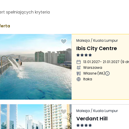
ert spełniających
kryteria
ferta
Malezja / Kuala Lumpur
Ibis City Centre
13.01.2027
- 21.01.2027
(
9 dn
Warszawa
Własne (WŁ)
Itaka
Malezja / Kuala Lumpur
Verdant Hill