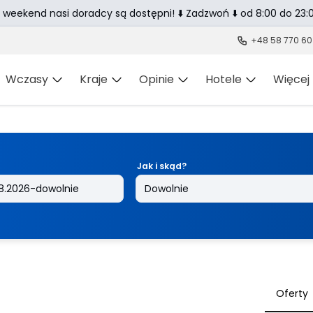
 weekend nasi doradcy są dostępni! ⬇️ Zadzwoń ⬇️ od 8:00 do 23:0
+48 58 770 60
Wczasy
Kraje
Opinie
Hotele
Więcej
Jak i skąd?
Oferty