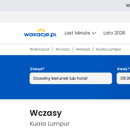
W
Last Minute
Lato 2026
Wakacje.pl
Wczasy
Malezja
Kuala Lumpur
Dokąd?
Kiedy?
Wczasy
Kuala Lumpur