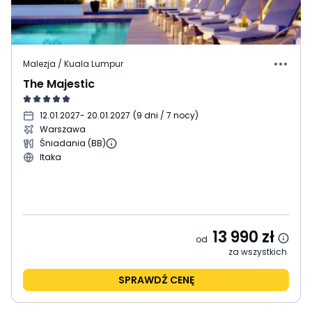
Malezja / Kuala Lumpur
The Majestic
12.01.2027
- 20.01.2027
(
9 dni / 7 nocy
)
Warszawa
Śniadania (BB)
Itaka
13 990
zł
od
za wszystkich
SPRAWDŹ CENĘ