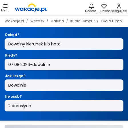
Menu
Nowości
Ulubione
Zaloguj się
Wakacje.pl
Wczasy
Malezja
Kuala Lumpur
Kuala Lumpur
Dokąd?
Kiedy?
Jak i skąd?
Ile osób?