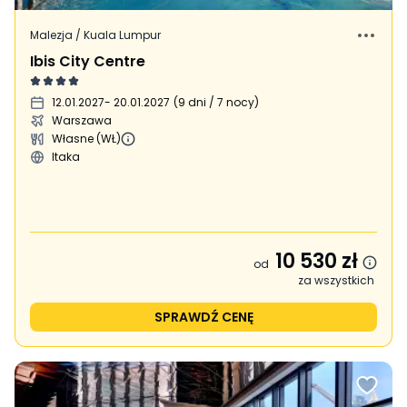
Malezja / Kuala Lumpur
Ibis City Centre
12.01.2027
- 20.01.2027
(
9 dni / 7 nocy
)
Warszawa
Własne (WŁ)
Itaka
10 530
zł
od
za wszystkich
SPRAWDŹ CENĘ