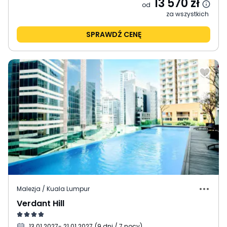
13 570
zł
od
za wszystkich
SPRAWDŹ CENĘ
Malezja / Kuala Lumpur
Verdant Hill
13.01.2027
- 21.01.2027
(
9 dni / 7 nocy
)