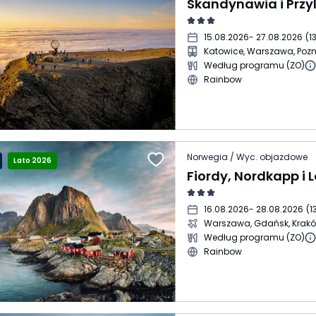
15.08.2026
- 27.08.2026
(
1
Katowice, Warszawa, Poz
Według programu (ZO)
Rainbow
Norwegia / Wyc. objazdowe
Lato 2026
16.08.2026
- 28.08.2026
(
1
Warszawa, Gdańsk, Krak
Według programu (ZO)
Rainbow