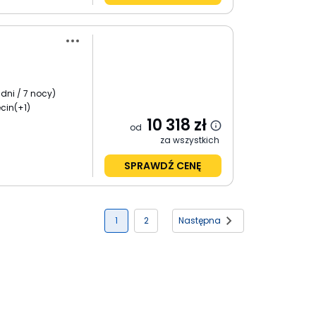
 dni / 7 nocy
)
cin
(+1)
10 318
zł
od
za wszystkich
SPRAWDŹ CENĘ
1
2
Następna