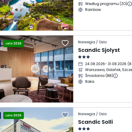
Według programu (ZO)
Rainbow
Norwegia / Oslo
Lato 2026
Scandic Sjolyst
24.08.2026
- 31.08.2026
(
8
Warszawa, Gdańsk, Szcze
Śniadania (BB)
Itaka
Norwegia / Oslo
Lato 2026
Scandic Solli