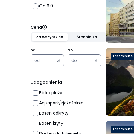
Od 6.0
Cena
Za wszystkich
Średnia za
osobę
od
do
Last minute
zł
zł
zł
zł
Udogodnienia
Blisko plaży
Aquapark/zjeżdżalnie
Basen odkryty
Basen kryty
Last minute
Dostęp do Internetu