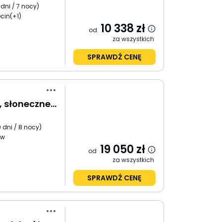
 dni / 7 nocy
)
cin
(+1)
10 338
zł
od
za wszystkich
SPRAWDŹ CENĘ
Lofoty - Polarne dni, słoneczne noce
 dni / 8 nocy
)
ów
19 050
zł
od
za wszystkich
SPRAWDŹ CENĘ