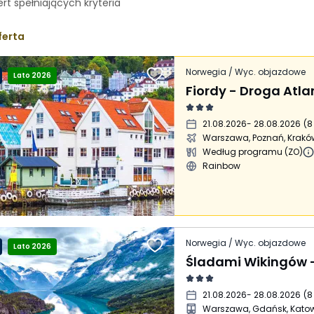
ert spełniających
kryteria
ferta
Norwegia / Wyc. objazdowe
Lato 2026
Fiordy - Droga Atl
21.08.2026
- 28.08.2026
(
8
Warszawa, Poznań, Krakó
Według programu (ZO)
Rainbow
Norwegia / Wyc. objazdowe
Lato 2026
21.08.2026
- 28.08.2026
(
8
Warszawa, Gdańsk, Kato