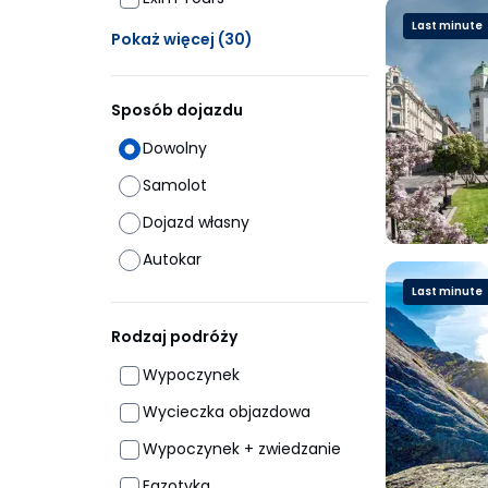
Last minute
Ukrytych opcji: 30
Pokaż więcej
(30)
Sposób dojazdu
Dowolny
Samolot
Dojazd własny
Autokar
Last minute
Rodzaj podróży
Wypoczynek
Wycieczka objazdowa
Wypoczynek + zwiedzanie
Egzotyka