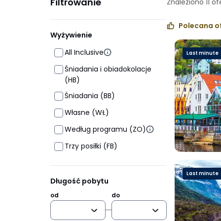
Filtrowanie
Znaleziono
11
of
Polecana o
Wyżywienie
All Inclusive
Last minute
Śniadania i obiadokolacje
(HB)
Śniadania (BB)
Własne (WŁ)
Według programu (ZO)
Trzy posiłki (FB)
Last minute
Długość pobytu
od
do