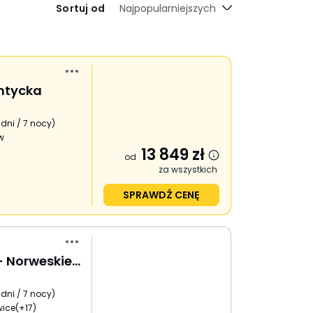
Sortuj od
Najpopularniejszych
antycka
 dni / 7 nocy
)
w
13 849
zł
od
za wszystkich
SPRAWDŹ CENĘ
Śladami Wikingów - Norweskie Fiordy
 dni / 7 nocy
)
wice
(+17)