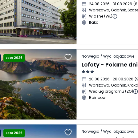
24.08.2026
- 31.08.2026
(
8
Warszawa, Gdańsk, Szcze
Własne (WŁ)
Itaka
Norwegia / Wyc. objazdowe
Lato 2026
20.08.2026
- 28.08.2026
(
9
Warszawa, Gdańsk, Krak
Według programu (ZO)
Rainbow
Norwegia / Wyc. objazdowe
Lato 2026