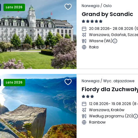
Norwegia / Oslo
Lato 2026
Grand by Scandic
20.08.2026
- 28.08.2026
(
9
Warszawa, Gdańsk, Szcze
Własne (WŁ)
Itaka
Norwegia / Wyc. objazdowe
Lato 2026
Fiordy dla Zuchwał
12.08.2026
- 19.08.2026
(
8 
Warszawa, Kraków
Według programu (ZO)
Rainbow