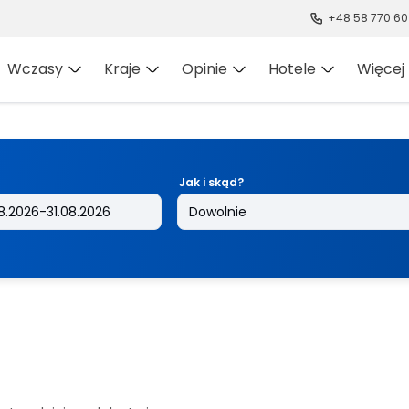
+48 58 770 60
Wczasy
Kraje
Opinie
Hotele
Więcej
Jak i skąd?