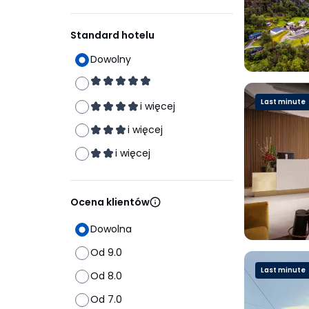
Standard hotelu
Dowolny
Last minute
i więcej
i więcej
i więcej
Ocena klientów
Dowolna
Od 9.0
Last minute
Od 8.0
Od 7.0