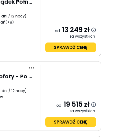
Skandynawia i Przylądek Północny
3 dni / 12 nocy
)
nań
(+8)
13 249
zł
od
za wszystkich
SPRAWDŹ CENĘ
Fiordy, Nordkapp i Lofoty - Po Koło Podbiegunowe
3 dni / 12 nocy
)
ów
19 515
zł
od
za wszystkich
SPRAWDŹ CENĘ