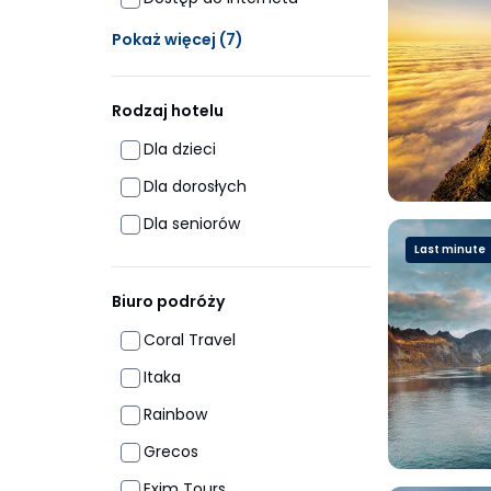
Ukrytych opcji: 7
Pokaż więcej
(7)
Rodzaj hotelu
Dla dzieci
Dla dorosłych
Dla seniorów
Last minute
Biuro podróży
Coral Travel
Itaka
Rainbow
Grecos
Exim Tours