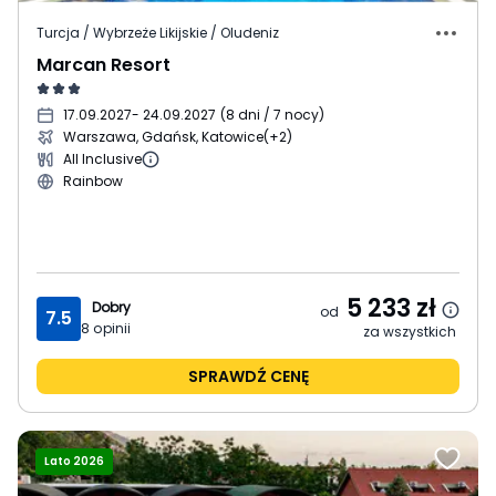
Turcja / Wybrzeże Likijskie / Oludeniz
Marcan Resort
17.09.2027
- 24.09.2027
(
8 dni / 7 nocy
)
Warszawa, Gdańsk, Katowice
(+2)
All Inclusive
Rainbow
5 233
zł
Dobry
od
7.5
8
opinii
za wszystkich
SPRAWDŹ CENĘ
Lato 2026