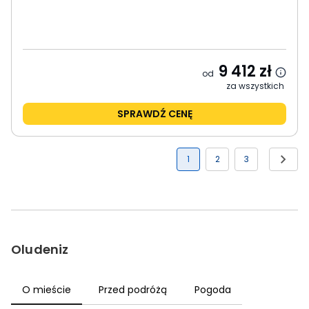
9 412
zł
od
za wszystkich
SPRAWDŹ CENĘ
1
2
3
Oludeniz
O mieście
Przed podróżą
Pogoda