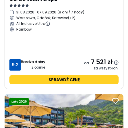
31.08.2026
- 07.09.2026
(
8 dni / 7 nocy
)
Warszawa, Gdańsk, Katowice
(+2)
All Inclusive Ultra
Rainbow
7 521
zł
Bardzo dobry
od
9.2
2
opinie
za wszystkich
SPRAWDŹ CENĘ
Lato 2026