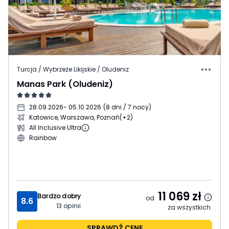
Turcja / Wybrzeże Likijskie / Oludeniz
Manas Park (Oludeniz)
28.09.2026
- 05.10.2026
(
8 dni / 7 nocy
)
Katowice, Warszawa, Poznań
(+2)
All Inclusive Ultra
Rainbow
11 069
zł
Bardzo dobry
od
8.6
13
opinii
za wszystkich
SPRAWDŹ CENĘ