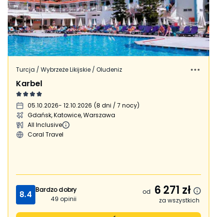
Turcja / Wybrzeże Likijskie / Oludeniz
Karbel
05.10.2026
- 12.10.2026
(
8 dni / 7 nocy
)
Gdańsk, Katowice, Warszawa
All Inclusive
Coral Travel
6 271
zł
Bardzo dobry
od
8.4
49
opinii
za wszystkich