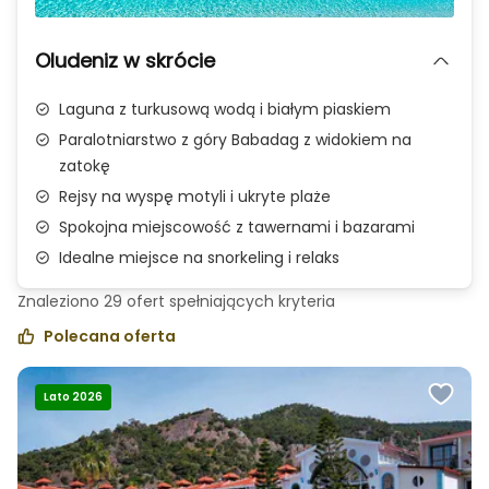
Zdjęcie 1 z 1
Oludeniz w skrócie
Laguna z turkusową wodą i białym piaskiem
Paralotniarstwo z góry Babadag z widokiem na
zatokę
Rejsy na wyspę motyli i ukryte plaże
Spokojna miejscowość z tawernami i bazarami
Idealne miejsce na snorkeling i relaks
Znaleziono
29
ofert spełniających
kryteria
Polecana oferta
Lato 2026