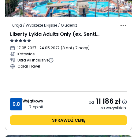
Turcja / Wybrzeże Likijskie / Oludeniz
Liberty Lykia Adults Only (ex. Sentido Lykia Resort & Spa)
17.05.2027
- 24.05.2027
(
8 dni / 7 nocy
)
Katowice
Ultra All Inclusive
Coral Travel
11 186
zł
Wyjątkowy
od
9.8
7
opinii
za wszystkich
SPRAWDŹ CENĘ