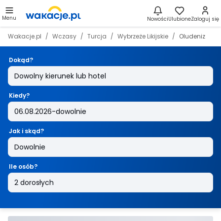
Menu
Nowości
Ulubione
Zaloguj się
Wakacje.pl
Wczasy
Turcja
Wybrzeże Likijskie
Oludeniz
Dokąd?
Kiedy?
Jak i skąd?
Ile osób?