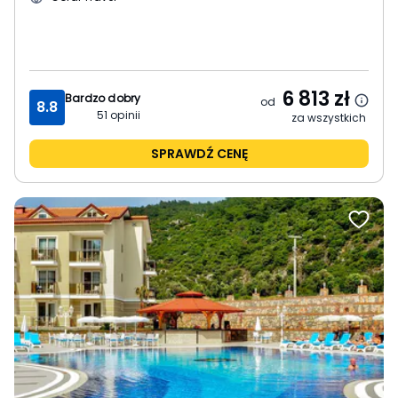
6 813
zł
Bardzo dobry
od
8.8
51
opinii
za wszystkich
SPRAWDŹ CENĘ