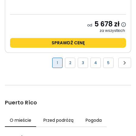
5 678
zł
od
za wszystkich
SPRAWDŹ CENĘ
1
2
3
4
5
Puerto Rico
O mieście
Przed podróżą
Pogoda