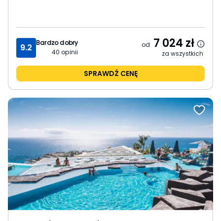
7 024
zł
Bardzo dobry
od
9.2
40
opinii
za wszystkich
SPRAWDŹ CENĘ