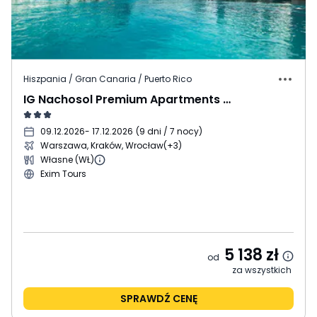
Hiszpania / Gran Canaria / Puerto Rico
IG Nachosol Premium Apartments by Servatur
09.12.2026
- 17.12.2026
(
9 dni / 7 nocy
)
Warszawa, Kraków, Wrocław
(+3)
Własne (WŁ)
Exim Tours
5 138
zł
od
za wszystkich
SPRAWDŹ CENĘ