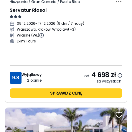
Hiszpania / Gran Canaria / Puerto Rico
Servatur Riosol
09.12.2026
- 17.12.2026
(
9 dni / 7 nocy
)
Warszawa, Kraków, Wrocław
(+3)
Własne (WŁ)
Exim Tours
4 698
zł
Wyjątkowy
od
9.8
2
opinie
za wszystkich
SPRAWDŹ CENĘ