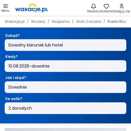
Menu
Nowości
Ulubione
Zaloguj się
Wakacje.pl
Wczasy
Hiszpania
Gran Canaria
Puerto Rico
Dokąd?
Kiedy?
Jak i skąd?
Ile osób?