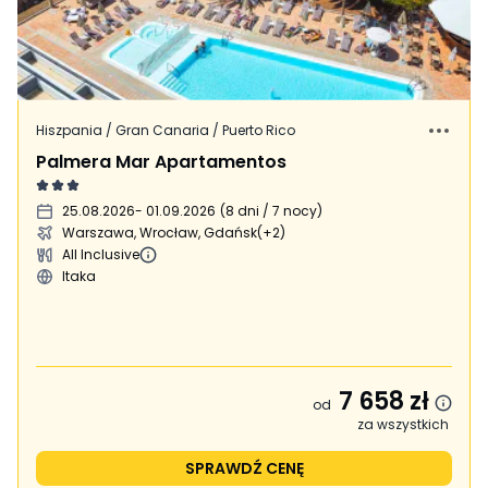
Hiszpania / Gran Canaria / Puerto Rico
Palmera Mar Apartamentos
25.08.2026
- 01.09.2026
(
8 dni / 7 nocy
)
Warszawa, Wrocław, Gdańsk
(+2)
All Inclusive
Itaka
7 658
zł
od
za wszystkich
SPRAWDŹ CENĘ