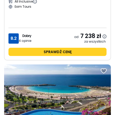
All Inclusive
Exim Tours
7 238
zł
Dobry
od
8.2
4
opinie
za wszystkich
SPRAWDŹ CENĘ