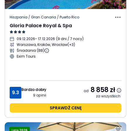
Hiszpania / Gran Canaria / Puerto Rico
Gloria Palace Royal & Spa
09.12.2026
- 17.12.2026
(
9 dni / 7 nocy
)
Warszawa, Kraków, Wrocław
(+3)
Śniadania (BB)
Exim Tours
8 858
zł
Bardzo dobry
od
9.3
9
opinii
za wszystkich
SPRAWDŹ CENĘ
Lato 2026