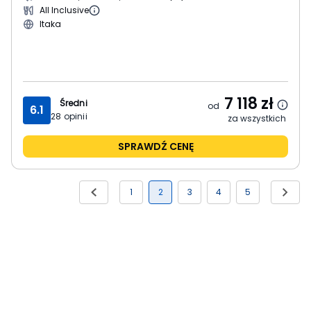
All Inclusive
Itaka
7 118
zł
Średni
od
6.1
28
opinii
za wszystkich
SPRAWDŹ CENĘ
1
2
3
4
5