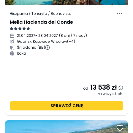
Hiszpania / Teneryfa / Buenavista
Melia Hacienda del Conde
21.04.2027
- 28.04.2027
(
8 dni / 7 nocy
)
Gdańsk, Katowice, Wrocław
(+4)
Śniadania (BB)
Itaka
13 538
zł
od
za wszystkich
SPRAWDŹ CENĘ