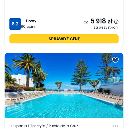
5 918
zł
Dobry
od
8.2
80
opinii
za wszystkich
SPRAWDŹ CENĘ
Hiszpania / Teneryfa / Puerto de la Cruz