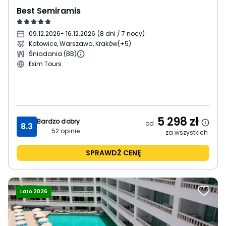
Best Semiramis
09.12.2026
- 16.12.2026
(
8 dni / 7 nocy
)
Katowice, Warszawa, Kraków
(+5)
Śniadania (BB)
Exim Tours
5 298
zł
Bardzo dobry
od
8.3
52
opinie
za wszystkich
SPRAWDŹ CENĘ
Lato 2026