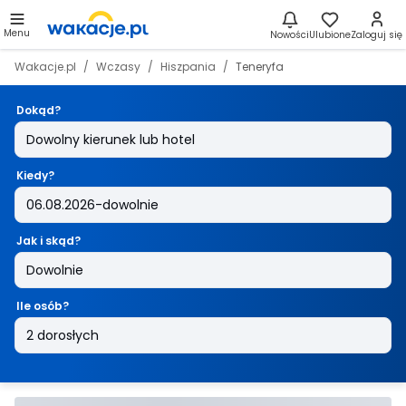
Menu
Nowości
Ulubione
Zaloguj się
Wakacje.pl
Wczasy
Hiszpania
Teneryfa
Dokąd?
Kiedy?
Jak i skąd?
Ile osób?