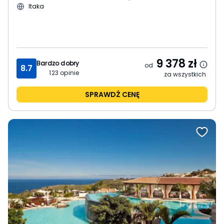
Itaka
9 378
zł
Bardzo dobry
od
8.7
123
opinie
za wszystkich
SPRAWDŹ CENĘ