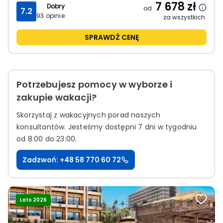
7 678
zł
Dobry
od
7.2
93
opinie
za wszystkich
SPRAWDŹ CENĘ
Potrzebujesz pomocy w wyborze i
zakupie wakacji?
Skorzystaj z wakacyjnych porad naszych
konsultantów.
Jesteśmy dostępni 7 dni w tygodniu
od 8:00 do 23:00.
Zadzwoń: +48 58 770 60 72
Lato 2026