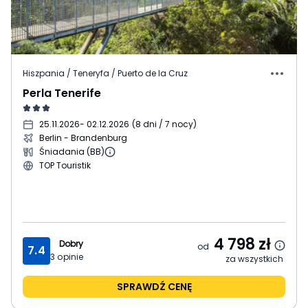
Hiszpania / Teneryfa / Puerto de la Cruz
Perla Tenerife
25.11.2026
- 02.12.2026
(
8 dni / 7 nocy
)
Berlin - Brandenburg
Śniadania (BB)
TOP Touristik
4 798
zł
Dobry
od
7.4
3
opinie
za wszystkich
SPRAWDŹ CENĘ