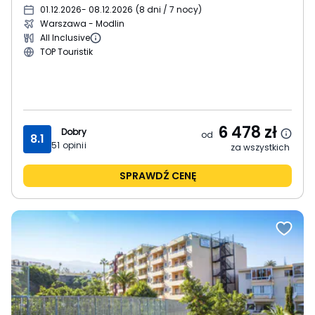
01.12.2026
- 08.12.2026
(
8 dni / 7 nocy
)
Warszawa - Modlin
All Inclusive
TOP Touristik
6 478
zł
Dobry
od
8.1
51
opinii
za wszystkich
SPRAWDŹ CENĘ