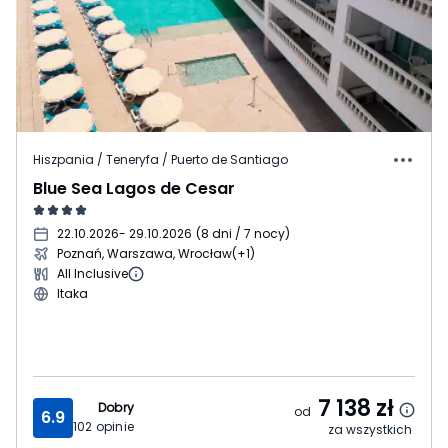
Hiszpania / Teneryfa / Puerto de Santiago
Blue Sea Lagos de Cesar
22.10.2026
- 29.10.2026
(
8 dni / 7 nocy
)
Poznań, Warszawa, Wrocław
(+1)
All Inclusive
Itaka
7 138
zł
Dobry
od
6.9
102
opinie
za wszystkich