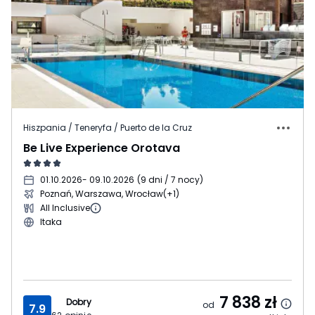
Hiszpania / Teneryfa / Puerto de la Cruz
Be Live Experience Orotava
01.10.2026
- 09.10.2026
(
9 dni / 7 nocy
)
Poznań, Warszawa, Wrocław
(+1)
All Inclusive
Itaka
7 838
zł
Dobry
od
7.9