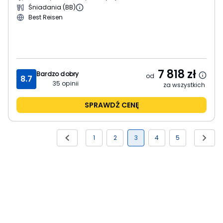
Śniadania (BB)
Best Reisen
7 818
zł
Bardzo dobry
od
8.7
35
opinii
za wszystkich
SPRAWDŹ CENĘ
1
2
3
4
5