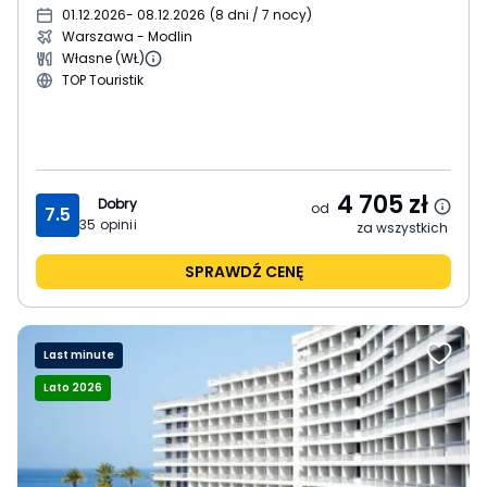
01.12.2026
- 08.12.2026
(
8 dni / 7 nocy
)
Warszawa - Modlin
Własne (WŁ)
TOP Touristik
4 705
zł
Dobry
od
7.5
35
opinii
za wszystkich
SPRAWDŹ CENĘ
Last minute
Lato 2026