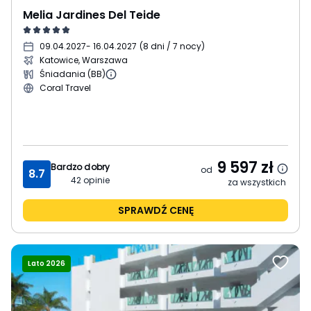
Melia Jardines Del Teide
09.04.2027
- 16.04.2027
(
8 dni / 7 nocy
)
Katowice, Warszawa
Śniadania (BB)
Coral Travel
9 597
zł
Bardzo dobry
od
8.7
42
opinie
za wszystkich
SPRAWDŹ CENĘ
Lato 2026