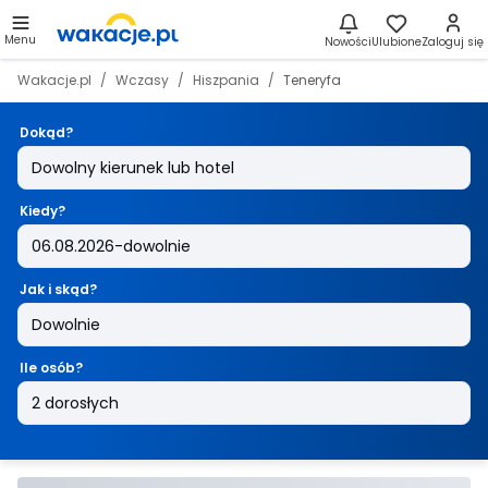
Menu
Nowości
Ulubione
Zaloguj się
Wakacje.pl
Wczasy
Hiszpania
Teneryfa
Dokąd?
Kiedy?
Jak i skąd?
Ile osób?