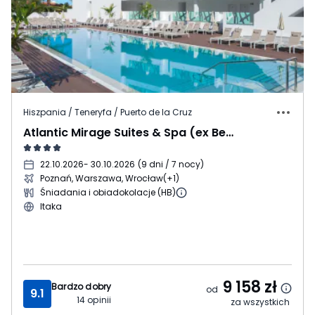
Hiszpania / Teneryfa / Puerto de la Cruz
Atlantic Mirage Suites & Spa (ex Bellavist)
22.10.2026
- 30.10.2026
(
9 dni / 7 nocy
)
Poznań, Warszawa, Wrocław
(+1)
Śniadania i obiadokolacje (HB)
Itaka
9 158
zł
Bardzo dobry
od
9.1
14
opinii
za wszystkich