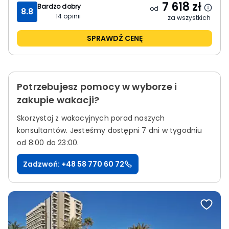
7 618
zł
Bardzo dobry
od
8.8
14
opinii
za wszystkich
SPRAWDŹ CENĘ
Potrzebujesz pomocy w wyborze i
zakupie wakacji?
Skorzystaj z wakacyjnych porad naszych
konsultantów.
Jesteśmy dostępni 7 dni w tygodniu
od 8:00 do 23:00.
Zadzwoń: +48 58 770 60 72