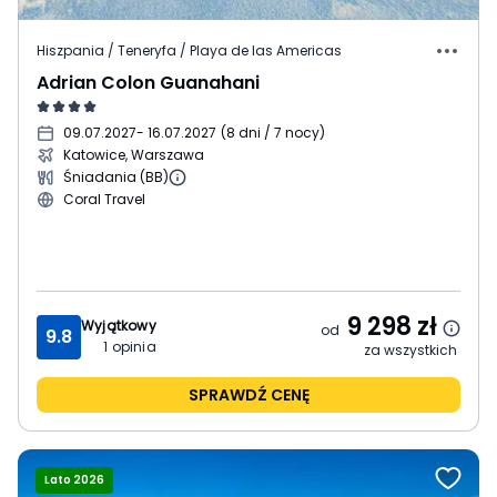
Hiszpania / Teneryfa / Playa de las Americas
Adrian Colon Guanahani
09.07.2027
- 16.07.2027
(
8 dni / 7 nocy
)
Katowice, Warszawa
Śniadania (BB)
Coral Travel
9 298
zł
Wyjątkowy
od
9.8
1
opinia
za wszystkich
SPRAWDŹ CENĘ
Lato 2026