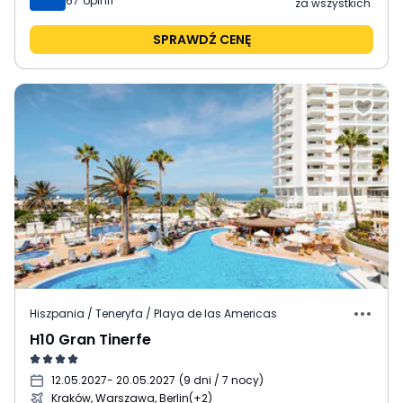
67
opinii
za wszystkich
SPRAWDŹ CENĘ
Hiszpania / Teneryfa / Playa de las Americas
H10 Gran Tinerfe
12.05.2027
- 20.05.2027
(
9 dni / 7 nocy
)
Kraków, Warszawa, Berlin
(+2)