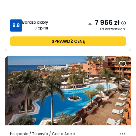
7 966
zł
Bardzo dobry
od
8.8
13
opinii
za wszystkich
SPRAWDŹ CENĘ
Hiszpania / Teneryfa / Costa Adeje