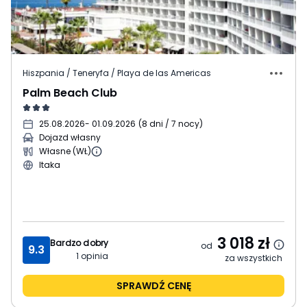
Hiszpania / Teneryfa / Playa de las Americas
Palm Beach Club
25.08.2026
- 01.09.2026
(
8 dni / 7 nocy
)
Dojazd własny
Własne (WŁ)
Itaka
3 018
zł
Bardzo dobry
od
9.3
1
opinia
za wszystkich
SPRAWDŹ CENĘ