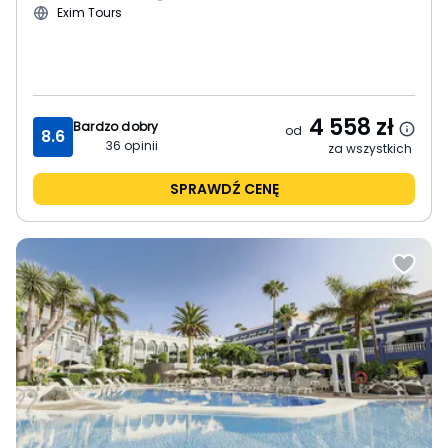
Exim Tours
4 558
zł
Bardzo dobry
od
8.6
36
opinii
za wszystkich
SPRAWDŹ CENĘ