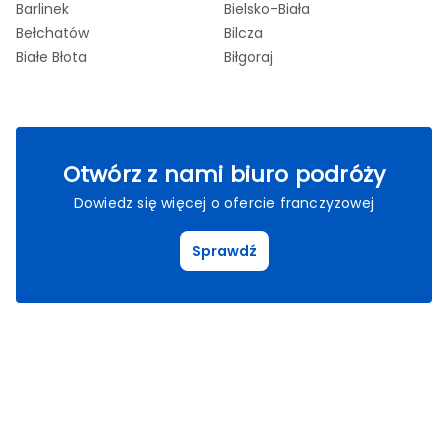
Barlinek
Bielsko-Biała
Bo
Bełchatów
Bilcza
Bo
Białe Błota
Biłgoraj
Br
Otwórz z nami biuro podróży
Dowiedz się więcej o ofercie franczyzowej
Sprawdź