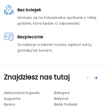
Bez kolejek
Umówisz się na indywidualne spotkanie o takiej
godzinie, która będzie Ci odpowiadać.
Bezpiecznie
Za wakacje w salonie możesz zapłacić kartą,
gotówką lub bonami.
Znajdziesz nas tutaj
Aleksandrów Kujawski
Białogard
Bl
Augustów
Białystok
Bł
Banino
Bielsk Podlaski
Bo