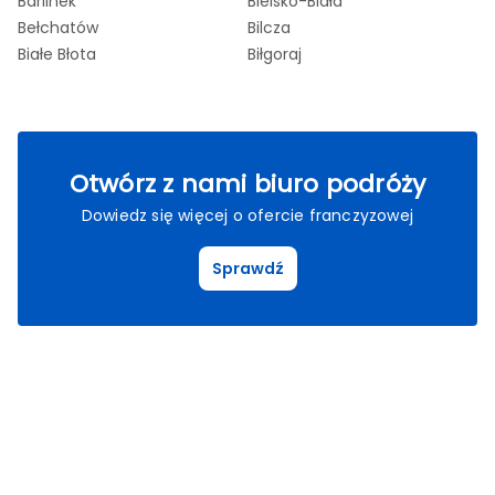
Barlinek
Bielsko-Biała
Bo
Bełchatów
Bilcza
Bo
Białe Błota
Biłgoraj
Br
Otwórz z nami biuro podróży
Dowiedz się więcej o ofercie franczyzowej
Sprawdź