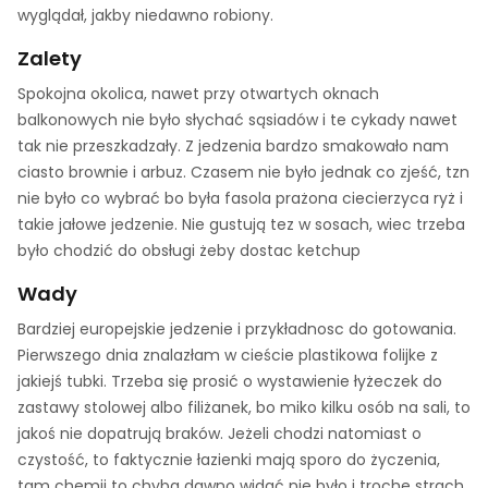
wyglądał, jakby niedawno robiony.
Zalety
Spokojna okolica, nawet przy otwartych oknach
balkonowych nie było słychać sąsiadów i te cykady nawet
tak nie przeszkadzały. Z jedzenia bardzo smakowało nam
ciasto brownie i arbuz. Czasem nie było jednak co zjeść, tzn
nie było co wybrać bo była fasola prażona ciecierzyca ryż i
takie jałowe jedzenie. Nie gustują tez w sosach, wiec trzeba
było chodzić do obsługi żeby dostac ketchup
Wady
Bardziej europejskie jedzenie i przykładnosc do gotowania.
Pierwszego dnia znalazłam w cieście plastikowa folijke z
jakiejś tubki. Trzeba się prosić o wystawienie łyżeczek do
zastawy stolowej albo filiżanek, bo miko kilku osób na sali, to
jakoś nie dopatrują braków. Jeżeli chodzi natomiast o
czystość, to faktycznie łazienki mają sporo do życzenia,
tam chemii to chyba dawno widać nie było i trochę strach