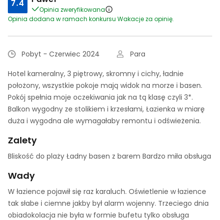
7.4
Opinia zweryfikowana
Opinia dodana w ramach konkursu Wakacje za opinię.
Pobyt - Czerwiec 2024
Para
Hotel kameralny, 3 piętrowy, skromny i cichy, ładnie
położony, wszystkie pokoje mają widok na morze i basen.
Pokój spełnia moje oczekiwania jak na tą klasę czyli 3*.
Balkon wygodny ze stolikiem i krzesłami, Łazienka w miarę
duża i wygodna ale wymagałaby remontu i odświeżenia.
Zalety
Bliskość do plaży Ładny basen z barem Bardzo miła obsługa
Wady
W łazience pojawił się raz karaluch. Oświetlenie w łazience
tak słabe i ciemne jakby był alarm wojenny. Trzeciego dnia
obiadokolacja nie była w formie bufetu tylko obsługa