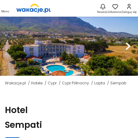
Menu
Nowości
Ulubione
Zaloguj się
Wakacje.pl
Hotele
Cypr
Cypr Północny
Lapta
Sempati
Hotel
Sempati