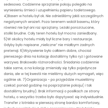
sedesowa. Codzienne sprzątanie pokoju polegało na
wyniesieniu śmieci i uzupełnieniu papieru toaletowego.
4)Basen w hotelu był ok. Nie odnieśliśmy jakiś szczególnych
negatywnych wrażeń. Poza terenem wokół basenu, który
również nie był ani raz sprzątany. Leżaki porozrzucane,
stoliki brudne. Cały teren hotelu był mocno zaniedbany.
5)W okolicy hotelu miały był liczne bary i restauracje.
Gdyby było napisane „nieliczne” nie miałbym żadnych
pretensji. 6)Wyżywienie było całkiem dobre, chociaż
pierwszego dnia na kolację dostaliśmy tylko ryż i gotowane
warzywa. Brakowało różnorodności. Śniadania codziennie
takie same, a na kolację zmieniały się tylko pojedyncze
dania, ale w tej kwestii nie mieliśmy dużych wymagań, więc
ogólnie ok. 7)Organizacja - po przyjeździe musieliśmy
czekać ponad godzinę na posprzątanie pokoju( i tak
dostaliśmy brudny). Brak informacji o posiłkach ze strony
hotelu, o wszystko trzeba było dopytywać się indywidualnie.
Transfer z lotniska w pierwszą stronę bardzo komfortowy,