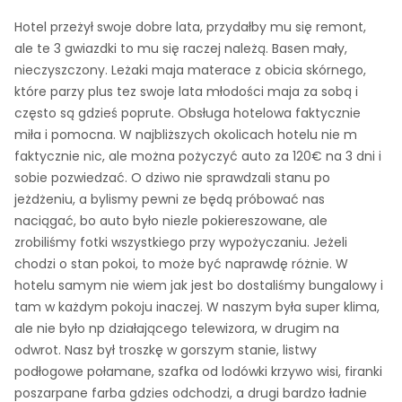
Hotel przeżył swoje dobre lata, przydałby mu się remont,
ale te 3 gwiazdki to mu się raczej należą. Basen mały,
nieczyszczony. Leżaki maja materace z obicia skórnego,
które parzy plus tez swoje lata młodości maja za sobą i
często są gdzieś poprute. Obsługa hotelowa faktycznie
miła i pomocna. W najbliższych okolicach hotelu nie m
faktycznie nic, ale można pożyczyć auto za 120€ na 3 dni i
sobie pozwiedzać. O dziwo nie sprawdzali stanu po
jeżdżeniu, a bylismy pewni ze będą próbować nas
naciągać, bo auto było niezle pokiereszowane, ale
zrobiliśmy fotki wszystkiego przy wypożyczaniu. Jeżeli
chodzi o stan pokoi, to może być naprawdę różnie. W
hotelu samym nie wiem jak jest bo dostaliśmy bungalowy i
tam w każdym pokoju inaczej. W naszym była super klima,
ale nie było np działającego telewizora, w drugim na
odwrot. Nasz był troszkę w gorszym stanie, listwy
podłogowe połamane, szafka od lodówki krzywo wisi, firanki
poszarpane farba gdzies odchodzi, a drugi bardzo ładnie