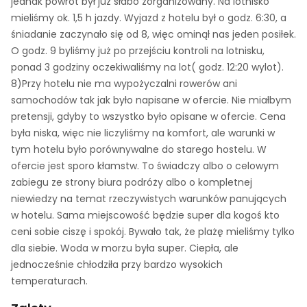
jednak powrót był już słabo zorganizowany. Na lotnisko
mieliśmy ok. 1,5 h jazdy. Wyjazd z hotelu był o godz. 6:30, a
śniadanie zaczynało się od 8, więc ominął nas jeden posiłek.
O godz. 9 byliśmy już po przejściu kontroli na lotnisku,
ponad 3 godziny oczekiwaliśmy na lot( godz. 12:20 wylot).
8)Przy hotelu nie ma wypożyczalni rowerów ani
samochodów tak jak było napisane w ofercie. Nie miałbym
pretensji, gdyby to wszystko było opisane w ofercie. Cena
była niska, więc nie liczyliśmy na komfort, ale warunki w
tym hotelu było porównywalne do starego hostelu. W
ofercie jest sporo kłamstw. To świadczy albo o celowym
zabiegu ze strony biura podróży albo o kompletnej
niewiedzy na temat rzeczywistych warunków panujących
w hotelu. Sama miejscowość będzie super dla kogoś kto
ceni sobie ciszę i spokój. Bywało tak, że plażę mieliśmy tylko
dla siebie. Woda w morzu była super. Ciepła, ale
jednocześnie chłodziła przy bardzo wysokich
temperaturach.