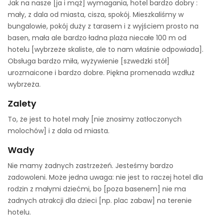
Jak na nasze [ja i mąż] wymagania, hotel bardzo dobry :
mały, z dala od miasta, cisza, spokój. Mieszkaliśmy w
bungalowie, pokój duży z tarasem i z wyjściem prosto na
basen, mała ale bardzo ładna plaża niecałe 100 m od
hotelu [wybrzeże skaliste, ale to nam właśnie odpowiada].
Obsługa bardzo miła, wyżywienie [szwedzki stół]
urozmaicone i bardzo dobre. Piękna promenada wzdłuż
wybrzeża.
Zalety
To, że jest to hotel mały [nie znosimy zatłoczonych
molochów] i z dala od miasta.
Wady
Nie mamy żadnych zastrzeżeń. Jesteśmy bardzo
zadowoleni. Może jedna uwaga: nie jest to raczej hotel dla
rodzin z małymi dziećmi, bo [poza basenem] nie ma
żadnych atrakcji dla dzieci [np. plac zabaw] na terenie
hotelu.