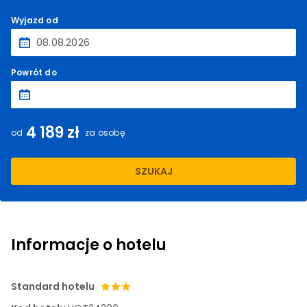
Wyjazd od
Powrót do
4 189 zł
od
za osobę
SZUKAJ
Informacje o hotelu
Standard hotelu