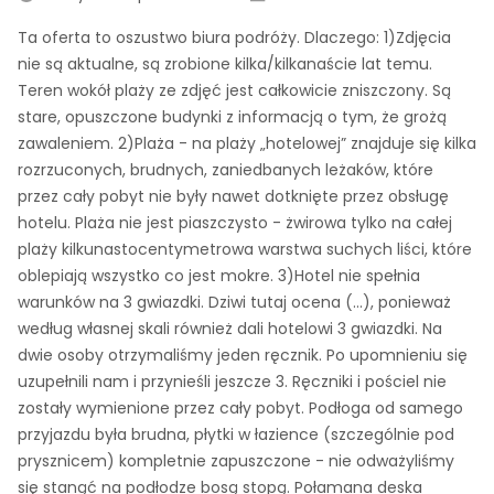
Ta oferta to oszustwo biura podróży. Dlaczego: 1)Zdjęcia
nie są aktualne, są zrobione kilka/kilkanaście lat temu.
Teren wokół plaży ze zdjęć jest całkowicie zniszczony. Są
stare, opuszczone budynki z informacją o tym, że grożą
zawaleniem. 2)Plaża - na plaży „hotelowej” znajduje się kilka
rozrzuconych, brudnych, zaniedbanych leżaków, które
przez cały pobyt nie były nawet dotknięte przez obsługę
hotelu. Plaża nie jest piaszczysto - żwirowa tylko na całej
plaży kilkunastocentymetrowa warstwa suchych liści, które
oblepiają wszystko co jest mokre. 3)Hotel nie spełnia
warunków na 3 gwiazdki. Dziwi tutaj ocena (...), ponieważ
według własnej skali również dali hotelowi 3 gwiazdki. Na
dwie osoby otrzymaliśmy jeden ręcznik. Po upomnieniu się
uzupełnili nam i przynieśli jeszcze 3. Ręczniki i pościel nie
zostały wymienione przez cały pobyt. Podłoga od samego
przyjazdu była brudna, płytki w łazience (szczególnie pod
prysznicem) kompletnie zapuszczone - nie odważyliśmy
się stanąć na podłodze bosą stopą. Połamana deska