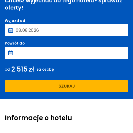
Chcesz wyjechać do tego hotelu? Sprawdź
oferty!
Wyjazd od
Powrót do
2 515 zł
od
za osobę
SZUKAJ
Informacje o hotelu