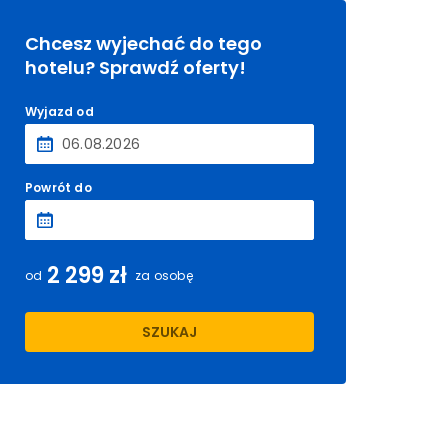
Chcesz wyjechać do tego
hotelu? Sprawdź oferty!
Wyjazd od
Powrót do
2 299 zł
od
za osobę
SZUKAJ