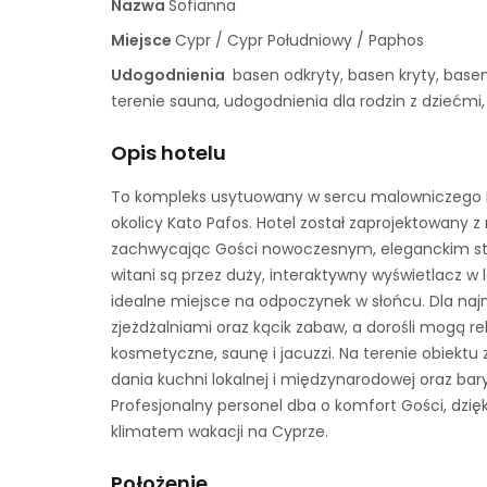
Nazwa
Sofianna
Miejsce
Cypr / Cypr Południowy / Paphos
Udogodnienia
basen odkryty, basen kryty, basen
terenie sauna, udogodnienia dla rodzin z dziećmi,
Opis hotelu
To kompleks usytuowany w sercu malowniczego P
okolicy Kato Pafos. Hotel został zaprojektowany z
zachwycając Gości nowoczesnym, eleganckim styl
witani są przez duży, interaktywny wyświetlacz w
idealne miejsce na odpoczynek w słońcu. Dla na
zjeżdżalniami oraz kącik zabaw, a dorośli mogą re
kosmetyczne, saunę i jacuzzi. Na terenie obiektu 
dania kuchni lokalnej i międzynarodowej oraz bar
Profesjonalny personel dba o komfort Gości, dz
klimatem wakacji na Cyprze.
Położenie