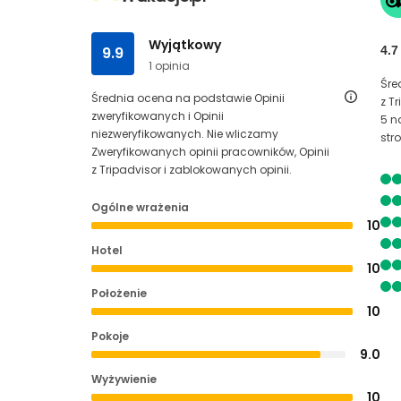
Wyjątkowy
9.9
4.7
1 opinia
Śre
Średnia ocena na podstawie Opinii
z T
zweryfikowanych i Opinii
5 n
niezweryfikowanych. Nie wliczamy
str
Zweryfikowanych opinii pracowników, Opinii
z Tripadvisor i zablokowanych opinii.
Ogólne wrażenia
10
Hotel
10
Położenie
10
Pokoje
9.0
Wyżywienie
10