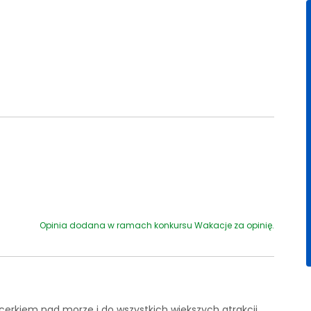
Opinia dodana w ramach konkursu Wakacje za opinię.
acerkiem nad morze i do wszystkich większych atrakcji