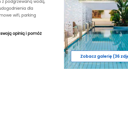
en z podgrzewaną wodą,
 udogodnienia dla
rmowe wifi, parking
 swoją opinią i pomóż
Zobacz galerię (36 zdj