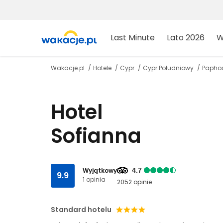
Last Minute
Lato 2026
W
Wakacje.pl
Hotele
Cypr
Cypr Południowy
Papho
Hotel
Sofianna
Wyjątkowy
4.7
9.9
1 opinia
2052 opinie
Standard hotelu