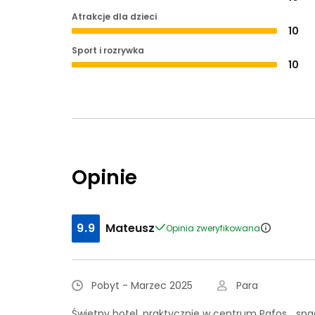
Atrakcje dla dzieci
10
Sport i rozrywka
10
Opinie
9.9
Mateusz
Opinia zweryfikowana
Pobyt - Marzec 2025
Para
Świetny hotel, praktycznie w centrum Pafos... sp