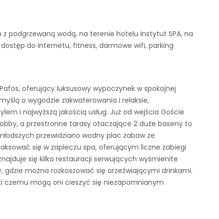
 z podgrzewaną wodą, na terenie hotelu instytut SPA, na
 dostęp do internetu, fitness, darmowe wifi, parking
afos, oferujący luksusowy wypoczynek w spokojnej
 myślą o wygodzie zakwaterowania i relaksie,
em i najwyższą jakością usług. Już od wejścia Goście
 lobby, a przestronne tarasy otaczające 2 duże baseny to
jmłodszych przewidziano wodny plac zabaw ze
laksować się w zapleczu spa, oferującym liczne zabiegi
znajduje się kilka restauracji serwujących wyśmienite
y, gdzie można rozkoszować się orzeźwiającymi drinkami.
ięki czemu mogą oni cieszyć się niezapomnianym