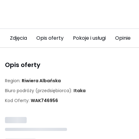
Zdjęcia
Opis oferty
Pokoje i usługi
Opinie (3
Opis oferty
Region:
Riwiera Albańska
Biuro podróży (przedsiębiorca):
Itaka
Kod Oferty:
WAK
746956