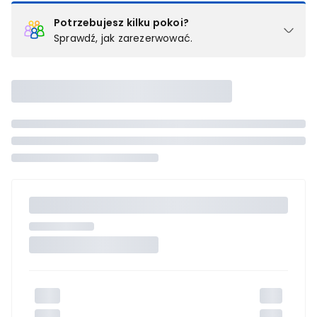
Potrzebujesz kilku pokoi?
Sprawdź, jak zarezerwować.
Podział na pokoje
Powyżej wybierasz liczbę osób, które będą zakwaterowane w 1
pokoju (lub apartamencie, willi itd.). Wybierz jedną z ofert z listy
i zarezerwuj ją. Zrób oddzielne rezerwacje dla każdego
kolejnego pokoju lub
skontaktuj się z nami,
by złożyć
zamówienie u naszego doradcy.
Maksymalna liczba uczestników
Jeśli nie możesz dodać kolejnych osób, osiągnąłeś(-aś)
maksymalny limit dla 1 pokoju.