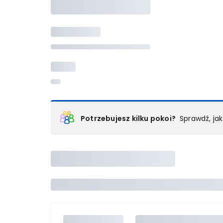
Potrzebujesz kilku pokoi?
Sprawdź, ja
Podział na pokoje
Powyżej wybierasz liczbę osób, które będą zakwaterowan
Wybierz jedną z ofert z listy i zarezerwuj ją. Zrób odd
lub
skontaktuj się z nami,
by złożyć zamówienie u nas
Maksymalna liczba uczestników
Jeśli nie możesz dodać kolejnych osób, osiągnąłeś(-a