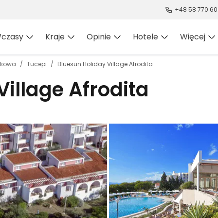
+48 58 770 60
czasy
Kraje
Opinie
Hotele
Więcej
dkowa
Tucepi
Bluesun Holiday Village Afrodita
Village Afrodita