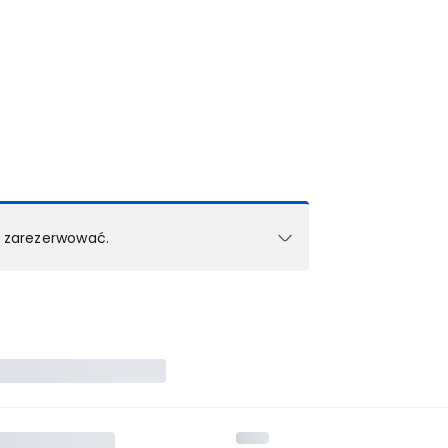
k zarezerwować.
e w 1 pokoju (lub apartamencie, willi itd.).
zielne rezerwacje dla każdego kolejnego pokoju
zego doradcy.
ś) maksymalny limit dla 1 pokoju.