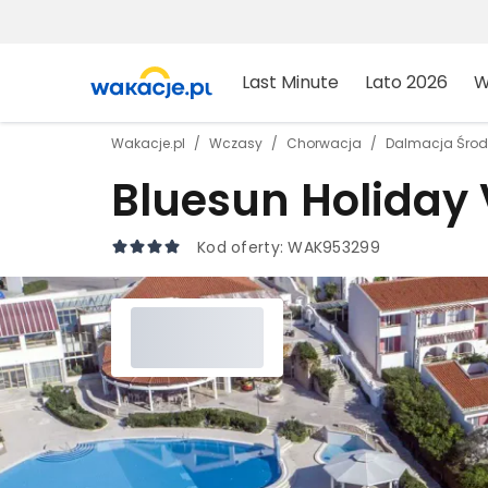
Last Minute
Lato 2026
W
Wakacje.pl
Wczasy
Chorwacja
Dalmacja Śro
Bluesun Holiday 
Kod oferty:
WAK953299