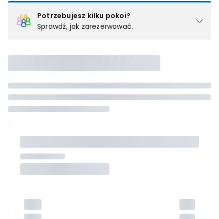
Potrzebujesz kilku pokoi?
Sprawdź, jak zarezerwować.
Podział na pokoje
Powyżej wybierasz liczbę osób, które będą zakwaterowane w 1
pokoju (lub apartamencie, willi itd.). Wybierz jedną z ofert z listy
i zarezerwuj ją. Zrób oddzielne rezerwacje dla każdego
kolejnego pokoju lub
skontaktuj się z nami,
by złożyć
zamówienie u naszego doradcy.
Maksymalna liczba uczestników
Jeśli nie możesz dodać kolejnych osób, osiągnąłeś(-aś)
maksymalny limit dla 1 pokoju.