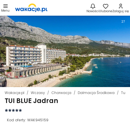
Menu
Nowości
Ulubione
Zaloguj się
27
Wakacje.pl
Wczasy
Chorwacja
Dalmacja Środkowa
Tuce
TUI BLUE Jadran
Kod oferty:
WAK945159