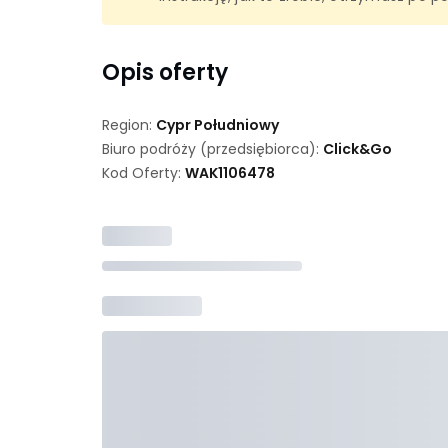
Opis oferty
Region:
Cypr Południowy
Biuro podróży (przedsiębiorca):
Click&Go
Kod Oferty:
WAK
1106478