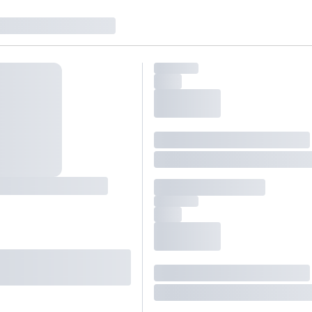
zielne rezerwacje dla każdego kolejnego pokoju
zego doradcy.
ś) maksymalny limit dla 1 pokoju.