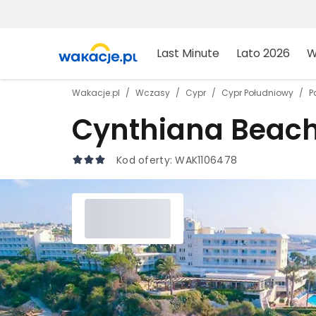
Last Minute
Lato 2026
W
Wakacje.pl
Wczasy
Cypr
Cypr Południowy
P
Cynthiana Beac
Kod oferty:
WAK1106478