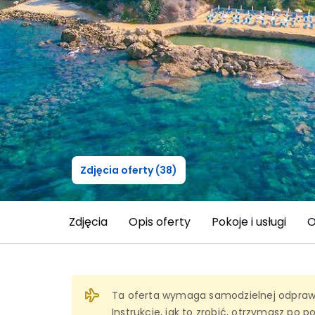
Zdjęcia oferty (38)
Zdjęcia
Opis oferty
Pokoje i usługi
O
Ta oferta wymaga samodzielnej odprawy
Instrukcję, jak to zrobić, otrzymasz po p