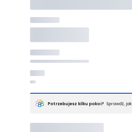
Potrzebujesz kilku pokoi?
Sprawdź, ja
Podział na pokoje
Powyżej wybierasz liczbę osób, które będą zakwaterowan