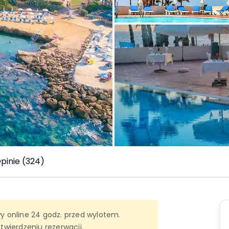
pinie (324)
 online 24 godz. przed wylotem.
otwierdzeniu rezerwacji.