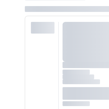
Wybierz jedną z ofert z listy i zarezerwuj ją. Zrób odd
lub
skontaktuj się z nami,
by złożyć zamówienie u nas
Maksymalna liczba uczestników
Jeśli nie możesz dodać kolejnych osób, osiągnąłeś(-a