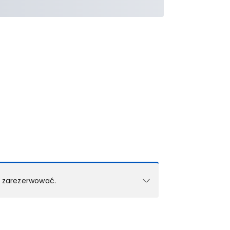
k zarezerwować.
e w 1 pokoju (lub apartamencie, willi itd.).