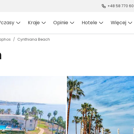
+48 58 770 60
czasy
Kraje
Opinie
Hotele
Więcej
aphos
Cynthiana Beach
h