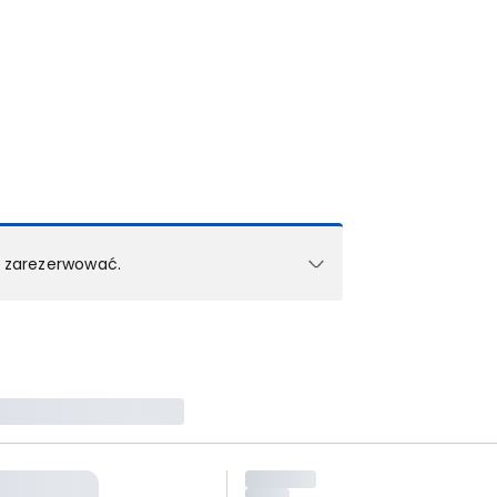
k zarezerwować.
e w 1 pokoju (lub apartamencie, willi itd.).
zielne rezerwacje dla każdego kolejnego pokoju
zego doradcy.
ś) maksymalny limit dla 1 pokoju.