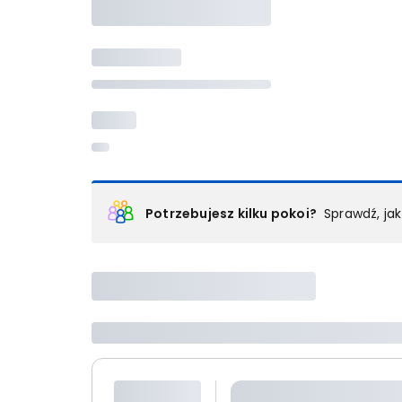
Potrzebujesz kilku pokoi?
Sprawdź, ja
Podział na pokoje
Powyżej wybierasz liczbę osób, które będą zakwaterowan
Wybierz jedną z ofert z listy i zarezerwuj ją. Zrób odd
lub
skontaktuj się z nami,
by złożyć zamówienie u nas
Maksymalna liczba uczestników
Jeśli nie możesz dodać kolejnych osób, osiągnąłeś(-a