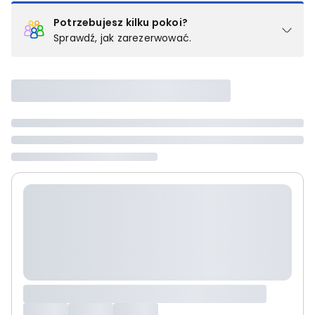
Potrzebujesz kilku pokoi?
Sprawdź, jak zarezerwować.
Podział na pokoje
Powyżej wybierasz liczbę osób, które będą zakwaterowane w 1
pokoju (lub apartamencie, willi itd.). Wybierz jedną z ofert z listy
i zarezerwuj ją. Zrób oddzielne rezerwacje dla każdego
kolejnego pokoju lub
skontaktuj się z nami,
by złożyć
zamówienie u naszego doradcy.
Maksymalna liczba uczestników
Jeśli nie możesz dodać kolejnych osób, osiągnąłeś(-aś)
maksymalny limit dla 1 pokoju.