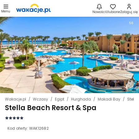
Menu
Nowości
Ulubione
Zaloguj się
56
Wakacje.pl
Wczasy
Egipt
Hurghada
Makadi Bay
Stella
Stella Beach Resort & Spa
Kod oferty:
WAK12682