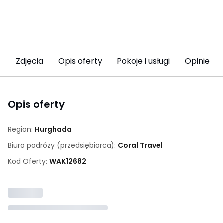
Zdjęcia
Opis oferty
Pokoje i usługi
Opinie (19
Opis oferty
Region:
Hurghada
Biuro podróży (przedsiębiorca):
Coral Travel
Kod Oferty:
WAK
12682