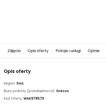
Zdjęcia
Opis oferty
Pokoje i usługi
Opinie (6
Opis oferty
Region:
Evia
Biuro podróży (przedsiębiorca):
Grecos
Kod Oferty:
WAK
978579