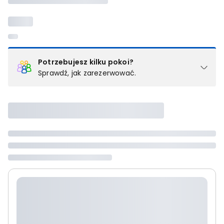
Potrzebujesz kilku pokoi?
Sprawdź, jak zarezerwować.
Podział na pokoje
Powyżej wybierasz liczbę osób, które będą zakwaterowane w 1
pokoju (lub apartamencie, willi itd.). Wybierz jedną z ofert z listy
i zarezerwuj ją. Zrób oddzielne rezerwacje dla każdego
kolejnego pokoju lub
skontaktuj się z nami,
by złożyć
zamówienie u naszego doradcy.
Maksymalna liczba uczestników
Jeśli nie możesz dodać kolejnych osób, osiągnąłeś(-aś)
maksymalny limit dla 1 pokoju.