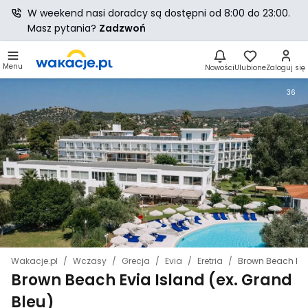
W weekend nasi doradcy są dostępni od 8:00 do 23:00.
Masz pytania?
Zadzwoń
Menu
Nowości
Ulubione
Zaloguj się
36
Wakacje.pl
Wczasy
Grecja
Evia
Eretria
Brown Beach Evia
Brown Beach Evia Island (ex. Grand
Bleu)