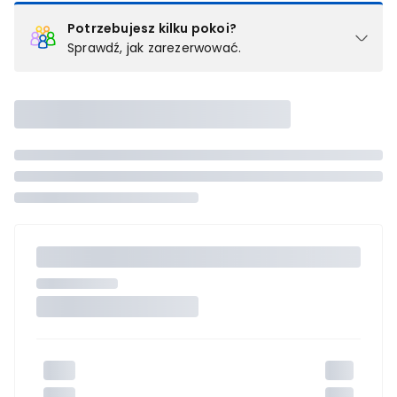
Potrzebujesz kilku pokoi?
Sprawdź, jak zarezerwować.
Podział na pokoje
Powyżej wybierasz liczbę osób, które będą zakwaterowane w 1
pokoju (lub apartamencie, willi itd.). Wybierz jedną z ofert z listy
i zarezerwuj ją. Zrób oddzielne rezerwacje dla każdego
kolejnego pokoju lub
skontaktuj się z nami,
by złożyć
zamówienie u naszego doradcy.
Maksymalna liczba uczestników
Jeśli nie możesz dodać kolejnych osób, osiągnąłeś(-aś)
maksymalny limit dla 1 pokoju.