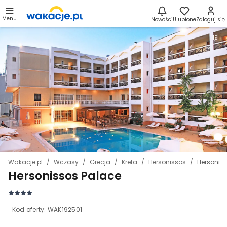
Menu
Nowości
Ulubione
Zaloguj się
19
Wakacje.pl
Wczasy
Grecja
Kreta
Hersonissos
Hersonis
Hersonissos Palace
Kod oferty:
WAK192501