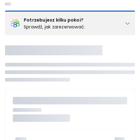
Potrzebujesz kilku pokoi?
Sprawdź, jak zarezerwować.
Podział na pokoje
Powyżej wybierasz liczbę osób, które będą zakwaterowane w 1
pokoju (lub apartamencie, willi itd.). Wybierz jedną z ofert z listy
i zarezerwuj ją. Zrób oddzielne rezerwacje dla każdego
kolejnego pokoju lub
skontaktuj się z nami,
by złożyć
zamówienie u naszego doradcy.
Maksymalna liczba uczestników
Jeśli nie możesz dodać kolejnych osób, osiągnąłeś(-aś)
maksymalny limit dla 1 pokoju.