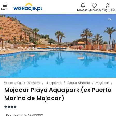
Menu
Nowości
Ulubione
Zaloguj się
24
Wakacje.pl
Wczasy
Hiszpania
Costa Almeria
Mojacar
Mojacar Playa Aquapark (ex Puerto
Marina de Mojacar)
Kod oferty:
WAK732392