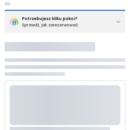
Potrzebujesz kilku pokoi?
Sprawdź, jak zarezerwować.
Podział na pokoje
Powyżej wybierasz liczbę osób, które będą zakwaterowane w 1
pokoju (lub apartamencie, willi itd.). Wybierz jedną z ofert z listy
i zarezerwuj ją. Zrób oddzielne rezerwacje dla każdego
kolejnego pokoju lub
skontaktuj się z nami,
by złożyć
zamówienie u naszego doradcy.
Maksymalna liczba uczestników
Jeśli nie możesz dodać kolejnych osób, osiągnąłeś(-aś)
maksymalny limit dla 1 pokoju.