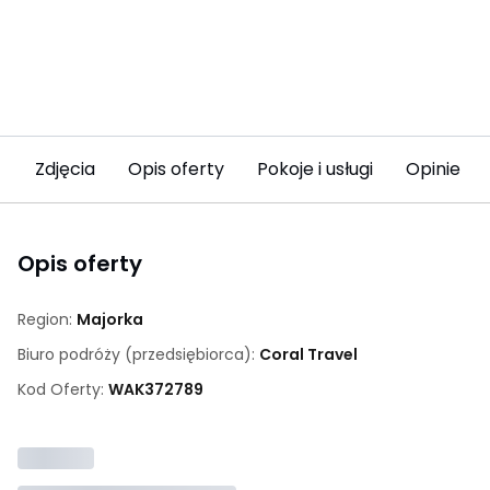
Zdjęcia
Opis oferty
Pokoje i usługi
Opinie (2
Opis oferty
Region:
Majorka
Biuro podróży (przedsiębiorca):
Coral Travel
Kod Oferty:
WAK
372789