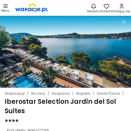
Menu
Nowości
Ulubione
Zaloguj się
32
Wakacje.pl
Wczasy
Hiszpania
Majorka
Santa Ponsa
Ib
Iberostar Selection Jardin del Sol
Suites
Kod oferty:
WAK372789