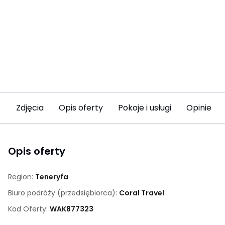
Zdjęcia
Opis oferty
Pokoje i usługi
Opinie
Opis oferty
Region:
Teneryfa
Biuro podróży (przedsiębiorca):
Coral Travel
Kod Oferty:
WAK
877323