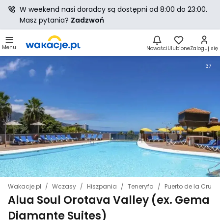
W weekend nasi doradcy są dostępni od 8:00 do 23:00.
Masz pytania?
Zadzwoń
Menu
Nowości
Ulubione
Zaloguj się
37
Wakacje.pl
Wczasy
Hiszpania
Teneryfa
Puerto de la Cruz
Alua Soul Orotava Valley (ex. Gema
Diamante Suites)