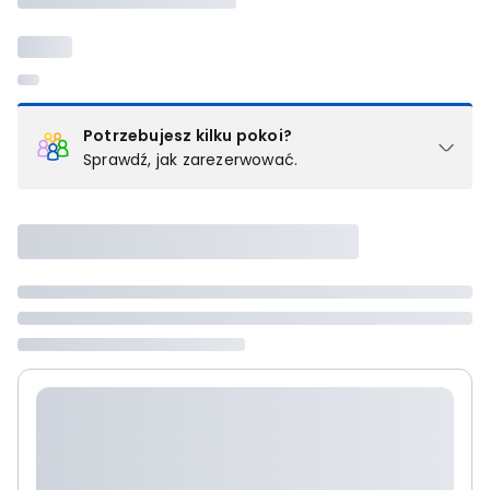
Potrzebujesz kilku pokoi?
Sprawdź, jak zarezerwować.
Podział na pokoje
Powyżej wybierasz liczbę osób, które będą zakwaterowane w 1
pokoju (lub apartamencie, willi itd.). Wybierz jedną z ofert z listy
i zarezerwuj ją. Zrób oddzielne rezerwacje dla każdego
kolejnego pokoju lub
skontaktuj się z nami,
by złożyć
zamówienie u naszego doradcy.
Maksymalna liczba uczestników
Jeśli nie możesz dodać kolejnych osób, osiągnąłeś(-aś)
maksymalny limit dla 1 pokoju.