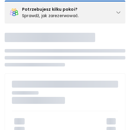
Potrzebujesz kilku pokoi?
Sprawdź, jak zarezerwować.
Podział na pokoje
Powyżej wybierasz liczbę osób, które będą zakwaterowane w 1
pokoju (lub apartamencie, willi itd.). Wybierz jedną z ofert z listy
i zarezerwuj ją. Zrób oddzielne rezerwacje dla każdego
kolejnego pokoju lub
skontaktuj się z nami,
by złożyć
zamówienie u naszego doradcy.
Maksymalna liczba uczestników
Jeśli nie możesz dodać kolejnych osób, osiągnąłeś(-aś)
maksymalny limit dla 1 pokoju.