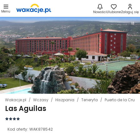
Menu
Nowości
Ulubione
Zaloguj się
18
Wakacje.pl
Wczasy
Hiszpania
Teneryfa
Puerto de la Cruz
Las Aguilas
Kod oferty:
WAK878542