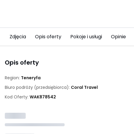
Zdjęcia
Opis oferty
Pokoje i usługi
Opinie (5
Opis oferty
Region:
Teneryfa
Biuro podróży (przedsiębiorca):
Coral Travel
Kod Oferty:
WAK
878542