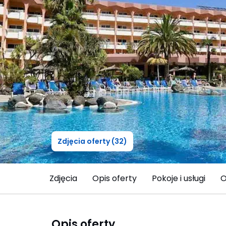
Zdjęcia oferty (32)
Zdjęcia
Opis oferty
Pokoje i usługi
O
Opis oferty