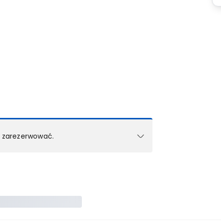
k zarezerwować.
e w 1 pokoju (lub apartamencie, willi itd.).
zielne rezerwacje dla każdego kolejnego pokoju
zego doradcy.
ś) maksymalny limit dla 1 pokoju.