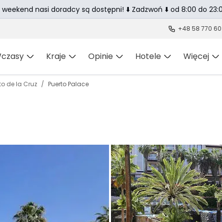
 weekend nasi doradcy są dostępni! ⬇️ Zadzwoń ⬇️ od 8:00 do 23:0
+48 58 770 60
czasy
Kraje
Opinie
Hotele
Więcej
to de la Cruz
Puerto Palace