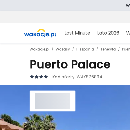
W
Last Minute
Lato 2026
W
Wakacje.pl
Wczasy
Hiszpania
Teneryfa
Puer
Puerto Palace
Kod oferty:
WAK876894