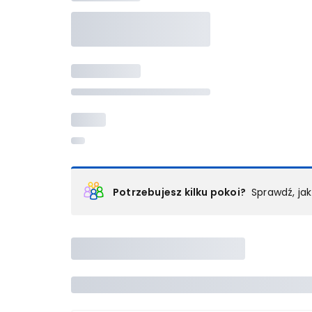
Potrzebujesz kilku pokoi?
Sprawdź, ja
Podział na pokoje
Powyżej wybierasz liczbę osób, które będą zakwaterowan
Wybierz jedną z ofert z listy i zarezerwuj ją. Zrób odd
lub
skontaktuj się z nami,
by złożyć zamówienie u nas
Maksymalna liczba uczestników
Jeśli nie możesz dodać kolejnych osób, osiągnąłeś(-a