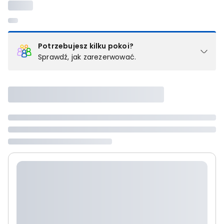
Potrzebujesz kilku pokoi?
Sprawdź, jak zarezerwować.
Podział na pokoje
Powyżej wybierasz liczbę osób, które będą zakwaterowane w 1
pokoju (lub apartamencie, willi itd.). Wybierz jedną z ofert z listy
i zarezerwuj ją. Zrób oddzielne rezerwacje dla każdego
kolejnego pokoju lub
skontaktuj się z nami,
by złożyć
zamówienie u naszego doradcy.
Maksymalna liczba uczestników
Jeśli nie możesz dodać kolejnych osób, osiągnąłeś(-aś)
maksymalny limit dla 1 pokoju.