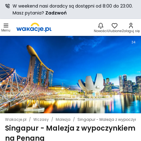
W weekend nasi doradcy są dostępni od 8:00 do 23:00.
Masz pytania?
Zadzwoń
Menu
Nowości
Ulubione
Zaloguj się
34
Wakacje.pl
Wczasy
Malezja
Singapur - Malezja z wypoczyn
Singapur - Malezja z wypoczynkiem
na Penang