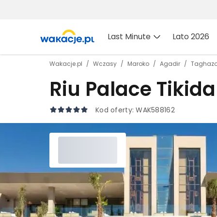
Last Minute
Lato 2026
Wakacje.pl
Wczasy
Maroko
Agadir
Taghazo
Riu Palace Tikid
Kod oferty:
WAK588162