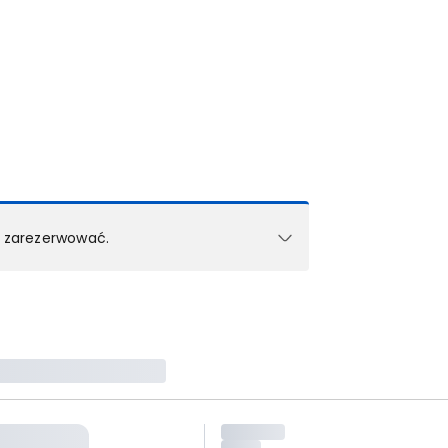
k zarezerwować.
e w 1 pokoju (lub apartamencie, willi itd.).
zielne rezerwacje dla każdego kolejnego pokoju
zego doradcy.
ś) maksymalny limit dla 1 pokoju.