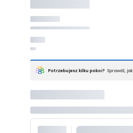
Potrzebujesz kilku pokoi?
Sprawdź, ja
Podział na pokoje
Powyżej wybierasz liczbę osób, które będą zakwaterowan
Wybierz jedną z ofert z listy i zarezerwuj ją. Zrób odd
lub
skontaktuj się z nami,
by złożyć zamówienie u nas
Maksymalna liczba uczestników
Jeśli nie możesz dodać kolejnych osób, osiągnąłeś(-a