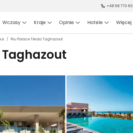
+48 58 770 60
Wczasy
Kraje
Opinie
Hotele
Więcej
ut
Riu Palace Tikida Taghazout
a Taghazout