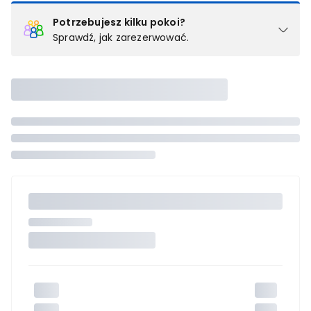
Potrzebujesz kilku pokoi?
Sprawdź, jak zarezerwować.
Podział na pokoje
Powyżej wybierasz liczbę osób, które będą zakwaterowane w 1
pokoju (lub apartamencie, willi itd.). Wybierz jedną z ofert z listy
i zarezerwuj ją. Zrób oddzielne rezerwacje dla każdego
kolejnego pokoju lub
skontaktuj się z nami,
by złożyć
zamówienie u naszego doradcy.
Maksymalna liczba uczestników
Jeśli nie możesz dodać kolejnych osób, osiągnąłeś(-aś)
maksymalny limit dla 1 pokoju.