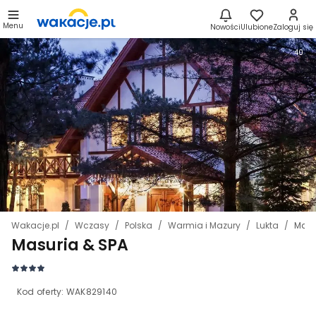
Menu
Nowości
Ulubione
Zaloguj się
40
Wakacje.pl
Wczasy
Polska
Warmia i Mazury
Lukta
Masu
Masuria & SPA
Kod oferty:
WAK829140