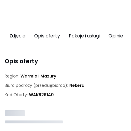
Zdjęcia
Opis oferty
Pokoje i usługi
Opinie (9
Opis oferty
Region:
Warmia I Mazury
Biuro podróży (przedsiębiorca):
Nekera
Kod Oferty:
WAK
829140