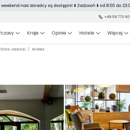
 weekend nasi doradcy są dostępni! ⬇️ Zadzwoń ⬇️ od 8:00 do 23:0
+48 58 770 60
czasy
Kraje
Opinie
Hotele
Więcej
Stare Jabłonki
Anders