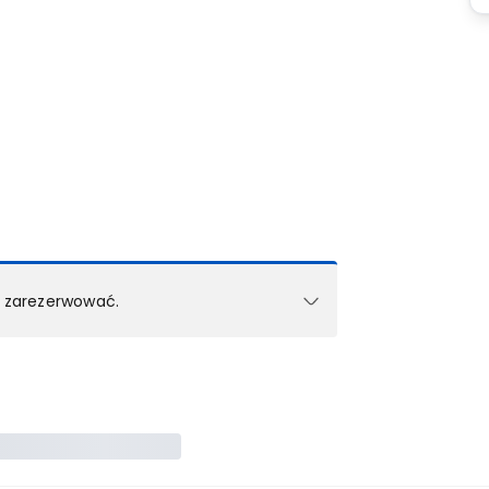
k zarezerwować.
e w 1 pokoju (lub apartamencie, willi itd.).
zielne rezerwacje dla każdego kolejnego pokoju
zego doradcy.
ś) maksymalny limit dla 1 pokoju.