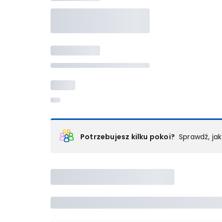
Potrzebujesz kilku pokoi?
Sprawdź, ja
Podział na pokoje
Powyżej wybierasz liczbę osób, które będą zakwaterowan
Wybierz jedną z ofert z listy i zarezerwuj ją. Zrób odd
lub
skontaktuj się z nami,
by złożyć zamówienie u nas
Maksymalna liczba uczestników
Jeśli nie możesz dodać kolejnych osób, osiągnąłeś(-a