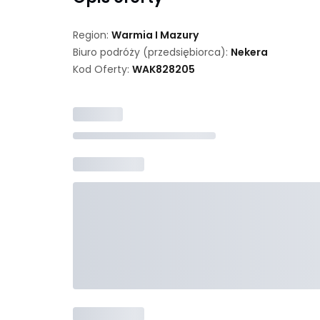
Region:
Warmia I Mazury
Biuro podróży (przedsiębiorca):
Nekera
Kod Oferty:
WAK
828205