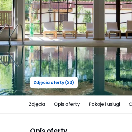
Zdjęcia oferty (23)
Zdjęcia
Opis oferty
Pokoje i usługi
O
Opis oferty