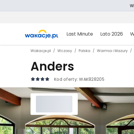
W
Last Minute
Lato 2026
W
Wakacje.pl
Wczasy
Polska
Warmia i Mazury
Anders
Kod oferty:
WAK828205