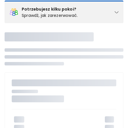
Potrzebujesz kilku pokoi?
Sprawdź, jak zarezerwować.
Podział na pokoje
Powyżej wybierasz liczbę osób, które będą zakwaterowane w 1
pokoju (lub apartamencie, willi itd.). Wybierz jedną z ofert z listy
i zarezerwuj ją. Zrób oddzielne rezerwacje dla każdego
kolejnego pokoju lub
skontaktuj się z nami,
by złożyć
zamówienie u naszego doradcy.
Maksymalna liczba uczestników
Jeśli nie możesz dodać kolejnych osób, osiągnąłeś(-aś)
maksymalny limit dla 1 pokoju.