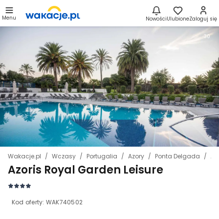
Menu
Nowości
Ulubione
Zaloguj się
30
Wakacje.pl
Wczasy
Portugalia
Azory
Ponta Delgada
Az
Azoris Royal Garden Leisure
Kod oferty:
WAK740502