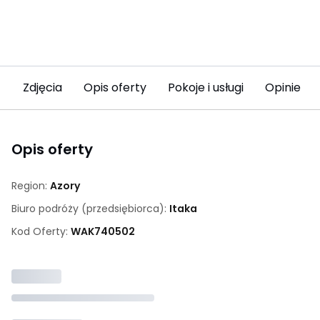
Zdjęcia
Opis oferty
Pokoje i usługi
Opinie
Opis oferty
Region:
Azory
Biuro podróży (przedsiębiorca):
Itaka
Kod Oferty:
WAK
740502