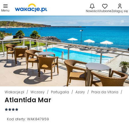
Menu
Nowości
Ulubione
Zaloguj się
18
Wakacje.pl
Wczasy
Portugalia
Azory
Praia da Vitoria
At
Atlantida Mar
Kod oferty:
WAK847959