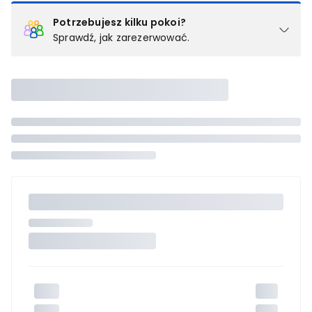
Potrzebujesz kilku pokoi?
Sprawdź, jak zarezerwować.
Podział na pokoje
Powyżej wybierasz liczbę osób, które będą zakwaterowane w 1
pokoju (lub apartamencie, willi itd.). Wybierz jedną z ofert z listy
i zarezerwuj ją. Zrób oddzielne rezerwacje dla każdego
kolejnego pokoju lub
skontaktuj się z nami,
by złożyć
zamówienie u naszego doradcy.
Maksymalna liczba uczestników
Jeśli nie możesz dodać kolejnych osób, osiągnąłeś(-aś)
maksymalny limit dla 1 pokoju.