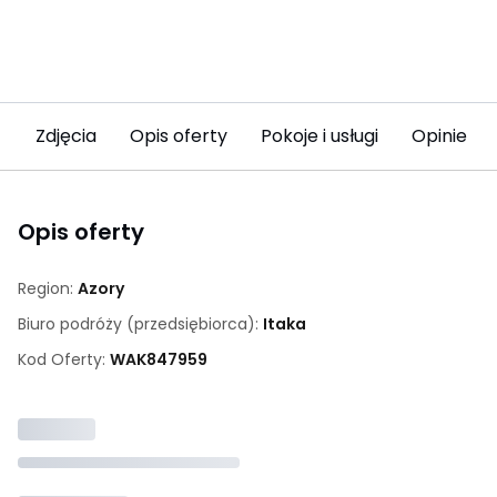
Zdjęcia
Opis oferty
Pokoje i usługi
Opinie
Opis oferty
Region:
Azory
Biuro podróży (przedsiębiorca):
Itaka
Kod Oferty:
WAK
847959