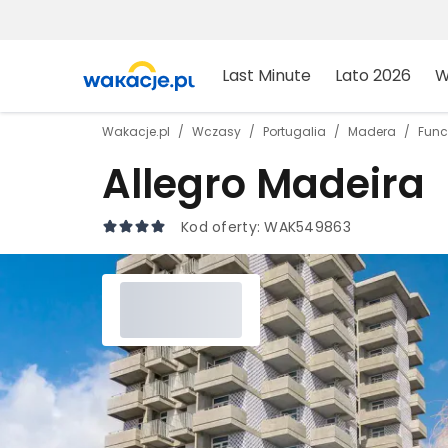
Last Minute
Lato 2026
W
Wakacje.pl
Wczasy
Portugalia
Madera
Func
Allegro Madeira
Kod oferty:
WAK549863