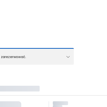
k zarezerwować.
e w 1 pokoju (lub apartamencie, willi itd.).
zielne rezerwacje dla każdego kolejnego pokoju
zego doradcy.
ś) maksymalny limit dla 1 pokoju.