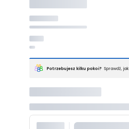
Potrzebujesz kilku pokoi?
Sprawdź, ja
Podział na pokoje
Powyżej wybierasz liczbę osób, które będą zakwaterowan
Wybierz jedną z ofert z listy i zarezerwuj ją. Zrób odd
lub
skontaktuj się z nami,
by złożyć zamówienie u nas
Maksymalna liczba uczestników
Jeśli nie możesz dodać kolejnych osób, osiągnąłeś(-a