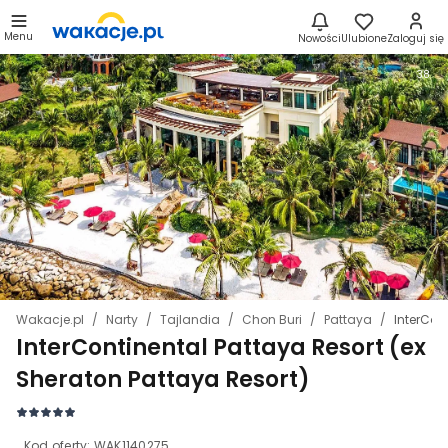
Menu
Nowości
Ulubione
Zaloguj się
38
Wakacje.pl
Narty
Tajlandia
Chon Buri
Pattaya
InterCon
InterContinental Pattaya Resort (ex
Sheraton Pattaya Resort)
Kod oferty:
WAK1140275