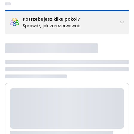
Potrzebujesz kilku pokoi?
Sprawdź, jak zarezerwować.
Podział na pokoje
Powyżej wybierasz liczbę osób, które będą zakwaterowane w 1
pokoju (lub apartamencie, willi itd.). Wybierz jedną z ofert z listy
i zarezerwuj ją. Zrób oddzielne rezerwacje dla każdego
kolejnego pokoju lub
skontaktuj się z nami,
by złożyć
zamówienie u naszego doradcy.
Maksymalna liczba uczestników
Jeśli nie możesz dodać kolejnych osób, osiągnąłeś(-aś)
maksymalny limit dla 1 pokoju.