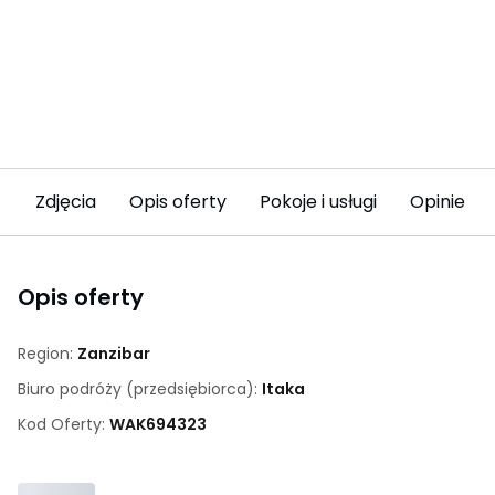
Zdjęcia
Opis oferty
Pokoje i usługi
Opinie (8
Opis oferty
Region:
Zanzibar
Biuro podróży (przedsiębiorca):
Itaka
Kod Oferty:
WAK
694323