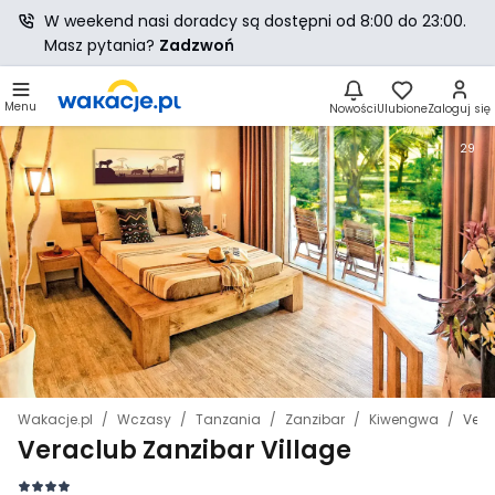
W weekend nasi doradcy są dostępni od 8:00 do 23:00.
Masz pytania?
Zadzwoń
Menu
Nowości
Ulubione
Zaloguj się
29
Wakacje.pl
Wczasy
Tanzania
Zanzibar
Kiwengwa
Vera
Veraclub Zanzibar Village