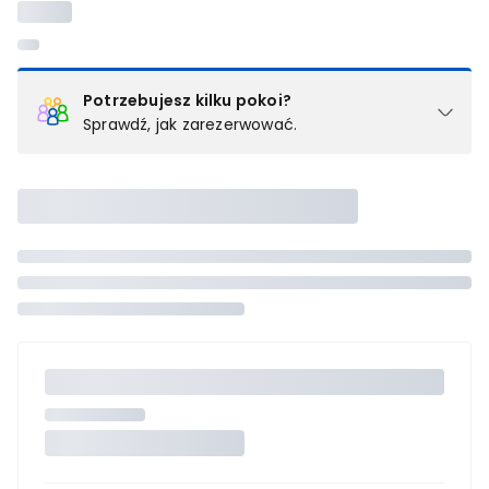
Potrzebujesz kilku pokoi?
Sprawdź, jak zarezerwować.
Podział na pokoje
Powyżej wybierasz liczbę osób, które będą zakwaterowane w 1
pokoju (lub apartamencie, willi itd.). Wybierz jedną z ofert z listy
i zarezerwuj ją. Zrób oddzielne rezerwacje dla każdego
kolejnego pokoju lub
skontaktuj się z nami,
by złożyć
zamówienie u naszego doradcy.
Maksymalna liczba uczestników
Jeśli nie możesz dodać kolejnych osób, osiągnąłeś(-aś)
maksymalny limit dla 1 pokoju.