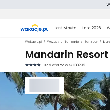
W
Last Minute
Lato 2026
W
Wakacje.pl
Wczasy
Tanzania
Zanzibar
Mand
Mandarin Resort
Kod oferty:
WAK1133239