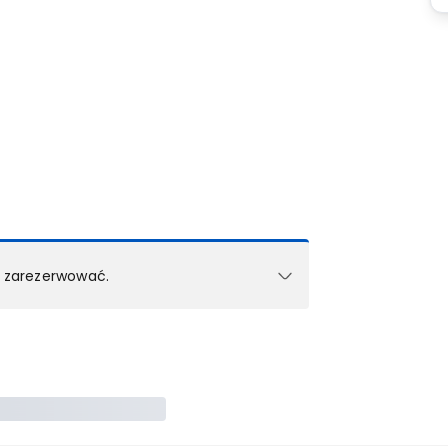
k zarezerwować.
e w 1 pokoju (lub apartamencie, willi itd.).
zielne rezerwacje dla każdego kolejnego pokoju
zego doradcy.
ś) maksymalny limit dla 1 pokoju.