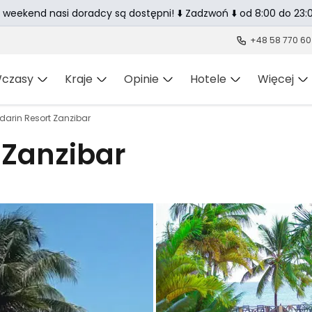
 weekend nasi doradcy są dostępni! ⬇️ Zadzwoń ⬇️ od 8:00 do 23:0
+48 58 770 60
czasy
Kraje
Opinie
Hotele
Więcej
arin Resort Zanzibar
 Zanzibar